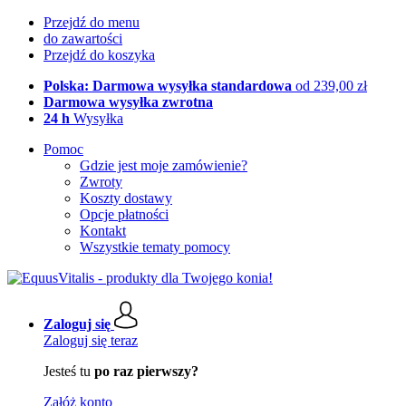
Przejdź do menu
do zawartości
Przejdź do koszyka
Polska: Darmowa wysyłka standardowa
od 239,00 zł
Darmowa wysyłka zwrotna
24 h
Wysyłka
Pomoc
Gdzie jest moje zamówienie?
Zwroty
Koszty dostawy
Opcje płatności
Kontakt
Wszystkie tematy pomocy
Zaloguj się
Zaloguj się teraz
Jesteś tu
po raz pierwszy?
Załóż konto