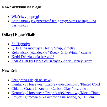
Nowe artykułu na blogu:
Właściwy popręg!
Lato i upał - jak przetrwać ten gorący okres w stajni i na
pastwisku?
Odkryj EquusVitalis:
St. Hippolyt
QHP Lina mocująca Heavy Snap, 2 metry
Rękawiczki jeździeckie "Roeck-Grip Winter" czarne
Kerbl Delizia zioła bez zbóż
ESKADRON Derka osuszająca - Aerial Jersey, sierra
Nowości:
Equiprana Olejek na stawy
Kentucky Horsewear Czaprak ujeżdżeniowy 'Plaited Cord'
Chia de Gracia Lizawka - Carbon Clay / bez cukru
Kentucky Horsewear Czaprak ujeżdżeniowy 'Metal Chain'
Smycz i gumowa piłka ochronna na ścianę, S, 11,5 cm