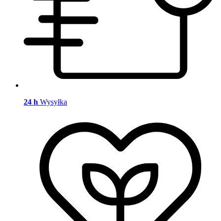
24 h
Wysyłka