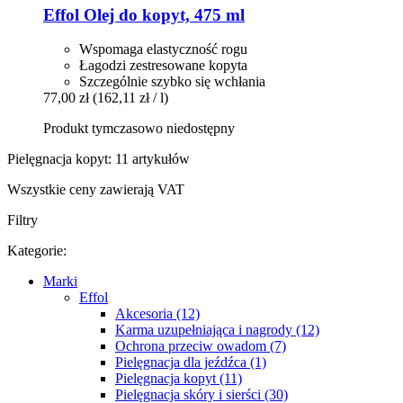
Effol
Olej do kopyt, 475 ml
Wspomaga elastyczność rogu
Łagodzi zestresowane kopyta
Szczególnie szybko się wchłania
77,00 zł
(162,11 zł / l)
Produkt tymczasowo niedostępny
Pielęgnacja kopyt: 11 artykułów
Wszystkie ceny zawierają VAT
Filtry
Kategorie:
Marki
Effol
Akcesoria (12)
Karma uzupełniająca i nagrody (12)
Ochrona przeciw owadom (7)
Pielęgnacja dla jeźdźca (1)
Pielęgnacja kopyt (11)
Pielęgnacja skóry i sierści (30)