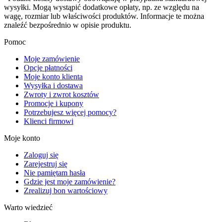
wysyłki. Mogą wystąpić dodatkowe opłaty, np. ze względu na
wagę, rozmiar lub właściwości produktów. Informacje te można
znaleźć bezpośrednio w opisie produktu.
Pomoc
Moje zamówienie
Opcje płatności
Moje konto klienta
Wysyłka i dostawa
Zwroty i zwrot kosztów
Promocje i kupony
Potrzebujesz więcej pomocy?
Klienci firmowi
Moje konto
Zaloguj się
Zarejestruj się
Nie pamiętam hasła
Gdzie jest moje zamówienie?
Zrealizuj bon wartościowy
Warto wiedzieć