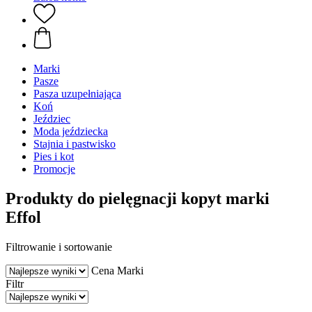
Marki
Pasze
Pasza uzupełniająca
Koń
Jeździec
Moda jeździecka
Stajnia i pastwisko
Pies i kot
Promocje
Produkty do pielęgnacji kopyt marki
Effol
Filtrowanie i sortowanie
Cena
Marki
Filtr