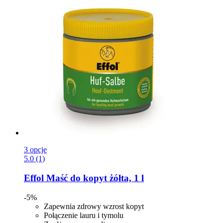
3 opcje
5.0 (1)
Effol
Maść do kopyt żółta, 1 l
-5%
Zapewnia zdrowy wzrost kopyt
Połączenie lauru i tymolu