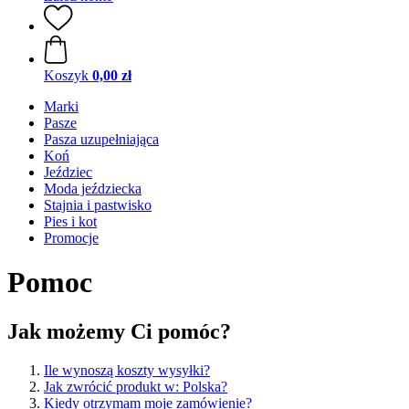
Koszyk
0,00 zł
Marki
Pasze
Pasza uzupełniająca
Koń
Jeździec
Moda jeździecka
Stajnia i pastwisko
Pies i kot
Promocje
Pomoc
Jak możemy Ci pomóc?
Ile wynoszą koszty wysyłki?
Jak zwrócić produkt w: Polska?
Kiedy otrzymam moje zamówienie?