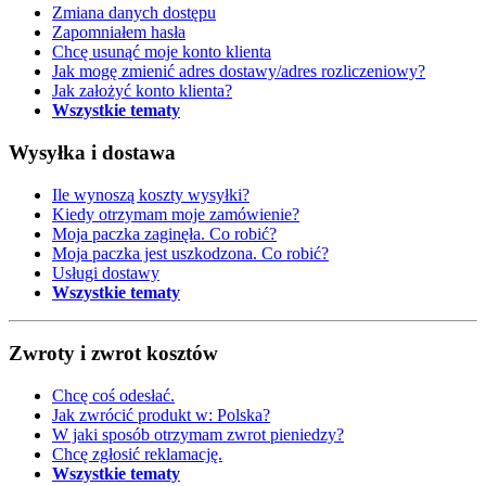
Zmiana danych dostępu
Zapomniałem hasła
Chcę usunąć moje konto klienta
Jak mogę zmienić adres dostawy/adres rozliczeniowy?
Jak założyć konto klienta?
Wszystkie tematy
Wysyłka i dostawa
Ile wynoszą koszty wysyłki?
Kiedy otrzymam moje zamówienie?
Moja paczka zaginęła. Co robić?
Moja paczka jest uszkodzona. Co robić?
Usługi dostawy
Wszystkie tematy
Zwroty i zwrot kosztów
Chcę coś odesłać.
Jak zwrócić produkt w: Polska?
W jaki sposób otrzymam zwrot pieniedzy?
Chcę zgłosić reklamację.
Wszystkie tematy