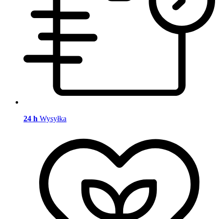
24 h
Wysyłka