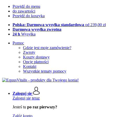
Przejdź do menu
do zawartości
Przejdź do koszyka
Polska: Darmowa wysyłka standardowa
od 239,00 zł
Darmowa wysyłka zwrotna
24 h
Wysyłka
Pomoc
Gdzie jest moje zamówienie?
Zwroty
Koszty dostawy
Opcje płatności
Kontakt
Wszystkie tematy pomocy
Zaloguj się
Zaloguj się teraz
Jesteś tu
po raz pierwszy?
Załóż konto