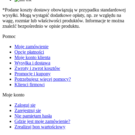
*Podane koszty dostawy obowiązują w przypadku standardowej
wysyłki. Mogą wystąpić dodatkowe opłaty, np. ze względu na
wagę, rozmiar lub właściwości produktów. Informacje te można
znaleźć bezpośrednio w opisie produktu.
Pomoc
Moje zamówienie
Opcje płatności
Moje konto klienta
Wysyłka i dostawa
Zwroty i zwrot kosztów
Promocje i kupony
Potrzebujesz więcej pomocy?
Klienci firmowi
Moje konto
Zaloguj się
Zarejestruj się
Nie pamiętam hasła
Gdzie jest moje zamówienie?
Zrealizuj bon wartościowy