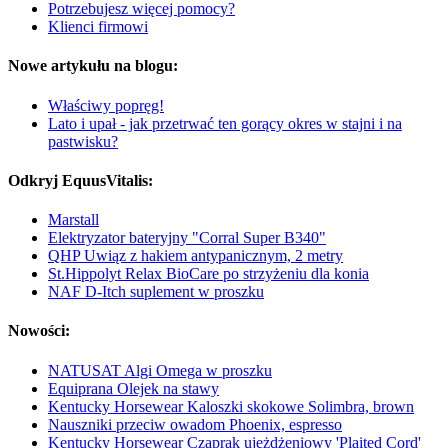
Potrzebujesz więcej pomocy?
Klienci firmowi
Nowe artykułu na blogu:
Właściwy popręg!
Lato i upał - jak przetrwać ten gorący okres w stajni i na
pastwisku?
Odkryj EquusVitalis:
Marstall
Elektryzator bateryjny "Corral Super B340"
QHP Uwiąz z hakiem antypanicznym, 2 metry
St.Hippolyt Relax BioCare po strzyżeniu dla konia
NAF D-Itch suplement w proszku
Nowości:
NATUSAT Algi Omega w proszku
Equiprana Olejek na stawy
Kentucky Horsewear Kaloszki skokowe Solimbra, brown
Nauszniki przeciw owadom Phoenix, espresso
Kentucky Horsewear Czaprak ujeżdżeniowy 'Plaited Cord'