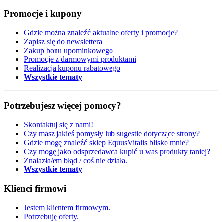
Promocje i kupony
Gdzie można znaleźć aktualne oferty i promocje?
Zapisz się do newslettera
Zakup bonu upominkowego
Promocje z darmowymi produktami
Realizacja kuponu rabatowego
Wszystkie tematy
Potrzebujesz więcej pomocy?
Skontaktuj się z nami!
Czy masz jakieś pomysły lub sugestie dotyczące strony?
Gdzie mogę znaleźć sklep EquusVitalis blisko mnie?
Czy mogę jako odsprzedawca kupić u was produkty taniej?
Znalazła/em błąd / coś nie działa.
Wszystkie tematy
Klienci firmowi
Jestem klientem firmowym.
Potrzebuję oferty.