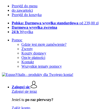
Przejdź do menu
do zawartości
Przejdź do koszyka
Polska: Darmowa wysyłka standardowa
od 239,00 zł
Darmowa wysyłka zwrotna
24 h
Wysyłka
Pomoc
Gdzie jest moje zamówienie?
Zwroty
Koszty dostawy
Opcje płatności
Kontakt
Wszystkie tematy pomocy
Zaloguj się
Zaloguj się teraz
Jesteś tu
po raz pierwszy?
Załóż konto