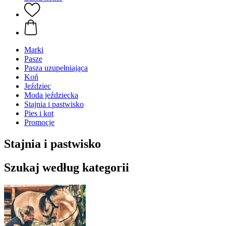
Marki
Pasze
Pasza uzupełniająca
Koń
Jeździec
Moda jeździecka
Stajnia i pastwisko
Pies i kot
Promocje
Stajnia i pastwisko
Szukaj według kategorii