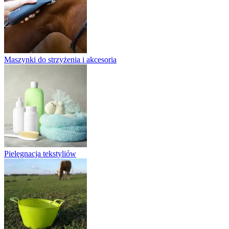
Maszynki do strzyżenia i akcesoria
Pielęgnacja tekstyliów