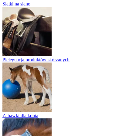
Siatki na siano
Pielęgnacja produktów skórzanych
Zabawki dla konia