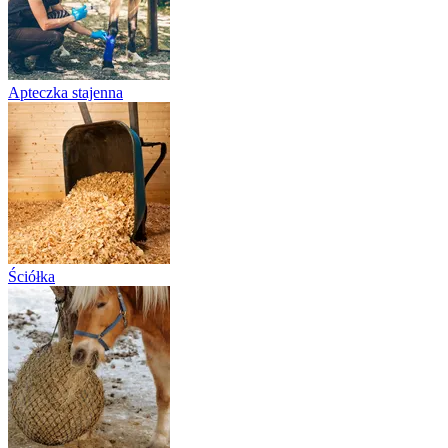
Apteczka stajenna
Ściółka