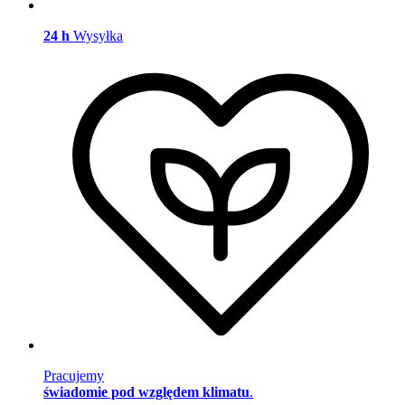
24 h
Wysyłka
Pracujemy
świadomie pod względem klimatu
.