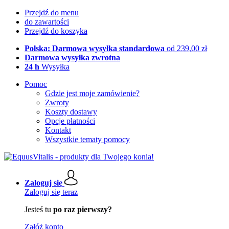
Przejdź do menu
do zawartości
Przejdź do koszyka
Polska: Darmowa wysyłka standardowa
od 239,00 zł
Darmowa wysyłka zwrotna
24 h
Wysyłka
Pomoc
Gdzie jest moje zamówienie?
Zwroty
Koszty dostawy
Opcje płatności
Kontakt
Wszystkie tematy pomocy
Zaloguj się
Zaloguj się teraz
Jesteś tu
po raz pierwszy?
Załóż konto