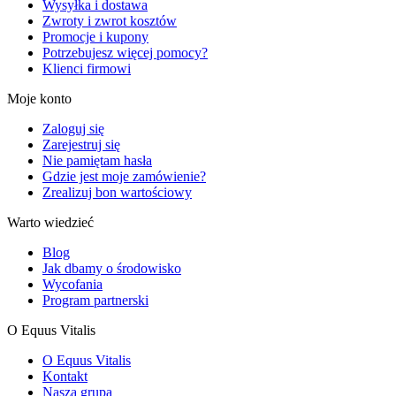
Wysyłka i dostawa
Zwroty i zwrot kosztów
Promocje i kupony
Potrzebujesz więcej pomocy?
Klienci firmowi
Moje konto
Zaloguj się
Zarejestruj się
Nie pamiętam hasła
Gdzie jest moje zamówienie?
Zrealizuj bon wartościowy
Warto wiedzieć
Blog
Jak dbamy o środowisko
Wycofania
Program partnerski
O Equus Vitalis
O Equus Vitalis
Kontakt
Nasza grupa