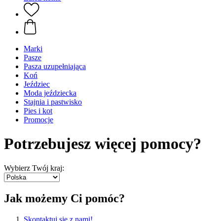
Marki
Pasze
Pasza uzupełniająca
Koń
Jeździec
Moda jeździecka
Stajnia i pastwisko
Pies i kot
Promocje
Potrzebujesz więcej pomocy?
Wybierz Twój kraj:
Jak możemy Ci pomóc?
Skontaktuj się z nami!