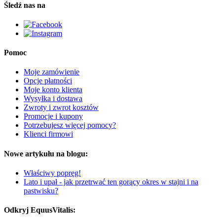
Śledź nas na
Pomoc
Moje zamówienie
Opcje płatności
Moje konto klienta
Wysyłka i dostawa
Zwroty i zwrot kosztów
Promocje i kupony
Potrzebujesz więcej pomocy?
Klienci firmowi
Nowe artykułu na blogu:
Właściwy popręg!
Lato i upał - jak przetrwać ten gorący okres w stajni i na
pastwisku?
Odkryj EquusVitalis: