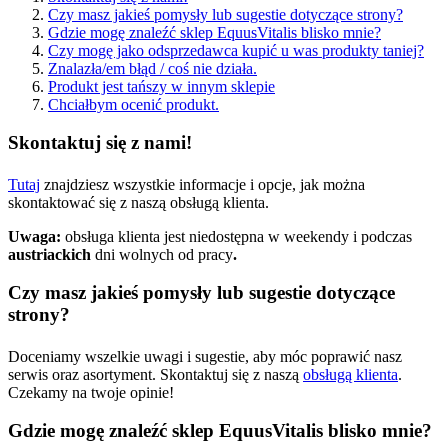
Czy masz jakieś pomysły lub sugestie dotyczące strony?
Gdzie mogę znaleźć sklep EquusVitalis blisko mnie?
Czy mogę jako odsprzedawca kupić u was produkty taniej?
Znalazła/em błąd / coś nie działa.
Produkt jest tańszy w innym sklepie
Chciałbym ocenić produkt.
Skontaktuj się z nami!
Tutaj
znajdziesz wszystkie informacje i opcje, jak można
skontaktować się z naszą obsługą klienta.
Uwaga:
obsługa klienta jest niedostępna w weekendy i podczas
austriackich
dni wolnych od pracy
.
Czy masz jakieś pomysły lub sugestie dotyczące
strony?
Doceniamy wszelkie uwagi i sugestie, aby móc poprawić nasz
serwis oraz asortyment. Skontaktuj się z naszą
obsługą klienta
.
Czekamy na twoje opinie!
Gdzie mogę znaleźć sklep EquusVitalis blisko mnie?