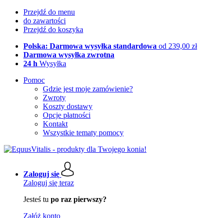
Przejdź do menu
do zawartości
Przejdź do koszyka
Polska: Darmowa wysyłka standardowa
od 239,00 zł
Darmowa wysyłka zwrotna
24 h
Wysyłka
Pomoc
Gdzie jest moje zamówienie?
Zwroty
Koszty dostawy
Opcje płatności
Kontakt
Wszystkie tematy pomocy
Zaloguj się
Zaloguj się teraz
Jesteś tu
po raz pierwszy?
Załóż konto