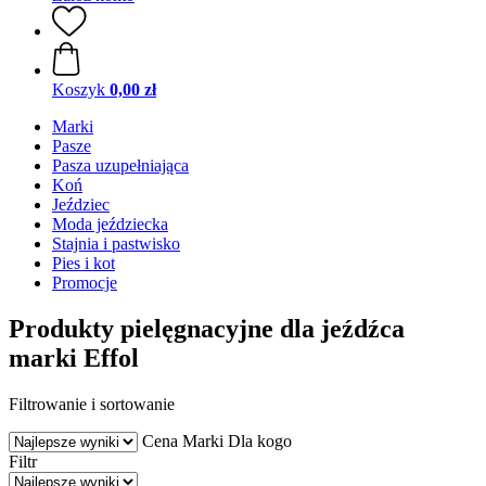
Koszyk
0,00 zł
Marki
Pasze
Pasza uzupełniająca
Koń
Jeździec
Moda jeździecka
Stajnia i pastwisko
Pies i kot
Promocje
Produkty pielęgnacyjne dla jeźdźca
marki Effol
Filtrowanie i sortowanie
Cena
Marki
Dla kogo
Filtr