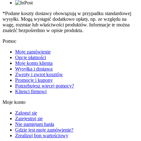
*Podane koszty dostawy obowiązują w przypadku standardowej
wysyłki. Mogą wystąpić dodatkowe opłaty, np. ze względu na
wagę, rozmiar lub właściwości produktów. Informacje te można
znaleźć bezpośrednio w opisie produktu.
Pomoc
Moje zamówienie
Opcje płatności
Moje konto klienta
Wysyłka i dostawa
Zwroty i zwrot kosztów
Promocje i kupony
Potrzebujesz więcej pomocy?
Klienci firmowi
Moje konto
Zaloguj się
Zarejestruj się
Nie pamiętam hasła
Gdzie jest moje zamówienie?
Zrealizuj bon wartościowy