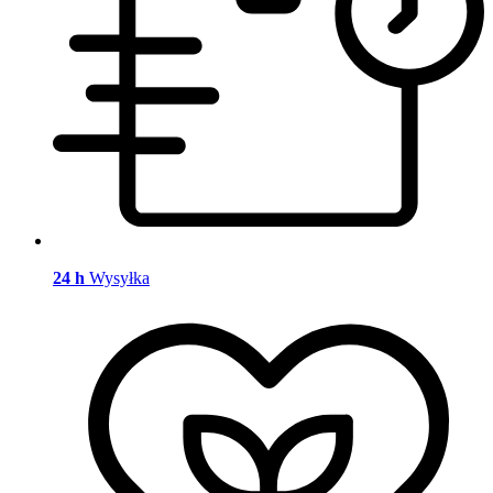
24 h
Wysyłka