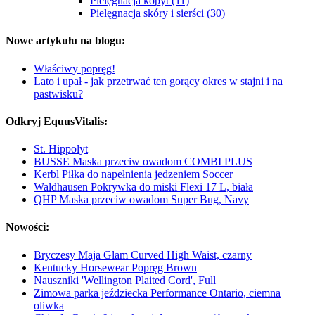
Pielęgnacja kopyt (11)
Pielęgnacja skóry i sierści (30)
Nowe artykułu na blogu:
Właściwy popręg!
Lato i upał - jak przetrwać ten gorący okres w stajni i na
pastwisku?
Odkryj EquusVitalis:
St. Hippolyt
BUSSE Maska przeciw owadom COMBI PLUS
Kerbl Piłka do napełnienia jedzeniem Soccer
Waldhausen Pokrywka do miski Flexi 17 L, biała
QHP Maska przeciw owadom Super Bug, Navy
Nowości:
Bryczesy Maja Glam Curved High Waist, czarny
Kentucky Horsewear Popręg Brown
Nauszniki 'Wellington Plaited Cord', Full
Zimowa parka jeździecka Performance Ontario, ciemna
oliwka