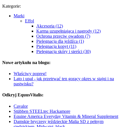
Kategorie:
Marki
Effol
Akcesoria (12)
Karma uzupełniająca i nagrody (12)
Ochrona przeciw owadom (7)
Pielęgnacja dla jeźdźca (1)
Pielęgnacja kopyt (11)
Pielęgnacja skóry i sierści (30)
Nowe artykułu na blogu:
Właściwy popręg!
Lato i upał - jak przetrwać ten gorący okres w stajni i na
pastwisku?
Odkryj EquusVitalis:
Cavalor
Stübben STEELtec Hackamore
Equine America Everyday Vitamin & Mineral Supplement
Damskie bryczesy jeździeckie Malia SD z pełnym
siedziskiem, Midwaist, black