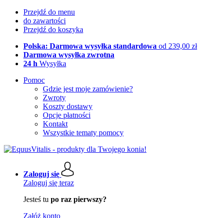
Przejdź do menu
do zawartości
Przejdź do koszyka
Polska: Darmowa wysyłka standardowa
od 239,00 zł
Darmowa wysyłka zwrotna
24 h
Wysyłka
Pomoc
Gdzie jest moje zamówienie?
Zwroty
Koszty dostawy
Opcje płatności
Kontakt
Wszystkie tematy pomocy
Zaloguj się
Zaloguj się teraz
Jesteś tu
po raz pierwszy?
Załóż konto