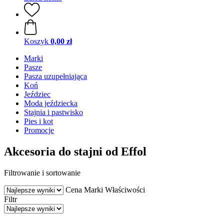
Koszyk
0,00 zł
Marki
Pasze
Pasza uzupełniająca
Koń
Jeździec
Moda jeździecka
Stajnia i pastwisko
Pies i kot
Promocje
Akcesoria do stajni od Effol
Filtrowanie i sortowanie
Cena
Marki
Właściwości
Filtr