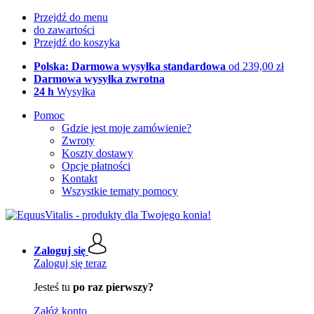
Przejdź do menu
do zawartości
Przejdź do koszyka
Polska: Darmowa wysyłka standardowa
od 239,00 zł
Darmowa wysyłka zwrotna
24 h
Wysyłka
Pomoc
Gdzie jest moje zamówienie?
Zwroty
Koszty dostawy
Opcje płatności
Kontakt
Wszystkie tematy pomocy
Zaloguj się
Zaloguj się teraz
Jesteś tu
po raz pierwszy?
Załóż konto