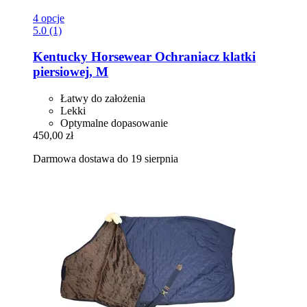
4 opcje
5.0 (1)
Kentucky Horsewear
Ochraniacz klatki
piersiowej, M
Łatwy do założenia
Lekki
Optymalne dopasowanie
450,00 zł
Darmowa dostawa do 19 sierpnia