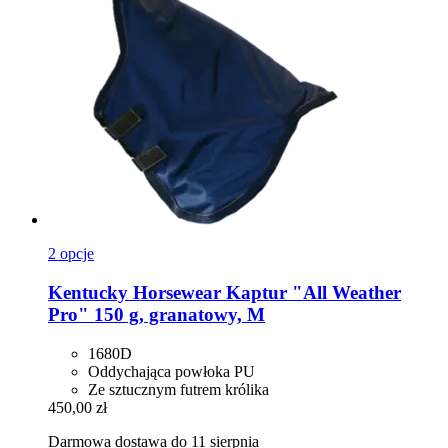
2 opcje
Kentucky Horsewear
Kaptur "All Weather
Pro" 150 g, granatowy, M
1680D
Oddychająca powłoka PU
Ze sztucznym futrem królika
450,00 zł
Darmowa dostawa do 11 sierpnia