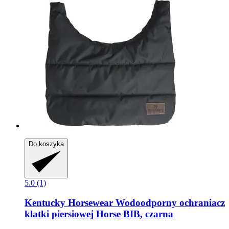
Do koszyka
5.0 (1)
Kentucky Horsewear
Wodoodporny ochraniacz
klatki piersiowej Horse BIB, czarna