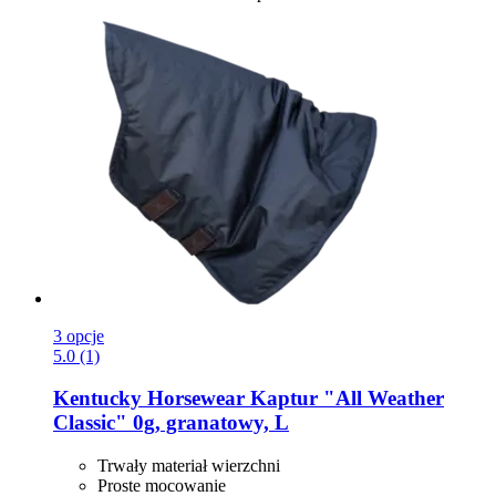
3 opcje
5.0 (1)
Kentucky Horsewear
Kaptur "All Weather
Classic" 0g, granatowy, L
Trwały materiał wierzchni
Proste mocowanie