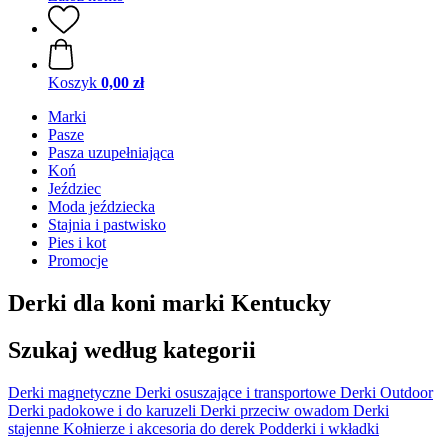
Koszyk
0,00 zł
Marki
Pasze
Pasza uzupełniająca
Koń
Jeździec
Moda jeździecka
Stajnia i pastwisko
Pies i kot
Promocje
Derki dla koni marki Kentucky
Szukaj według kategorii
Derki magnetyczne
Derki osuszające i transportowe
Derki Outdoor
Derki padokowe i do karuzeli
Derki przeciw owadom
Derki
stajenne
Kołnierze i akcesoria do derek
Podderki i wkładki