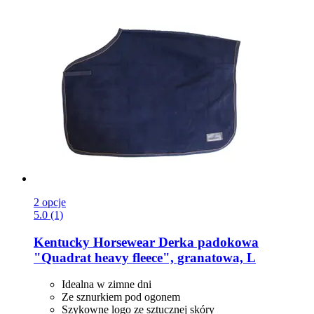
2 opcje
5.0 (1)
Kentucky Horsewear
Derka padokowa
"Quadrat heavy fleece", granatowa, L
Idealna w zimne dni
Ze sznurkiem pod ogonem
Szykowne logo ze sztucznej skóry