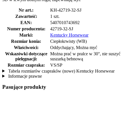
Nr art.:
KH-42719-32-SJ
Zawartość:
1 szt.
EAN:
5407010743692
Numer producenta:
42719-32-SJ
Marki:
Kentucky Horsewear
Rozmiar konia:
Ciepłokrwisty (WB)
Właściwości:
Oddychający, Można myć
Wskazówki dotyczące
Można prać w pralce w 30°, nie suszyć
pielęgnacji:
suszarką bebnową
Rozmiar czapraka:
VS/SP
Tabela rozmiarów czapraków (nowe) Kentucky Horsewear
Informacje prawne
Pasujące produkty