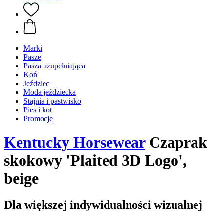
Marki
Pasze
Pasza uzupełniająca
Koń
Jeździec
Moda jeździecka
Stajnia i pastwisko
Pies i kot
Promocje
Kentucky Horsewear
Czaprak
skokowy 'Plaited 3D Logo',
beige
Dla większej indywidualności wizualnej