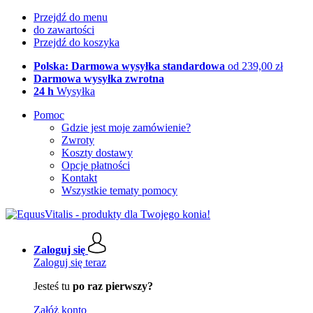
Przejdź do menu
do zawartości
Przejdź do koszyka
Polska: Darmowa wysyłka standardowa
od 239,00 zł
Darmowa wysyłka zwrotna
24 h
Wysyłka
Pomoc
Gdzie jest moje zamówienie?
Zwroty
Koszty dostawy
Opcje płatności
Kontakt
Wszystkie tematy pomocy
Zaloguj się
Zaloguj się teraz
Jesteś tu
po raz pierwszy?
Załóż konto