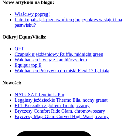
Nowe artykułu na blogu:
Właściwy popręg!
Lato i upał - jak przetrwać ten gorący okres w stajni i na
pastwisku?
Odkryj EquusVitalis:
QHP
Czaprak ujeżdżeniowy Ruffle, midnight green
Waldhausen Uwiąz z karabińczykiem
Equipur top E
Waldhausen Pokrywka do miski Flexi 17 L, biała
Nowości:
NATUSAT Tendinit - Pur
Legginsy jeździeckie Thermo Ella, nocny granat
ELT Koszulka z golfem Trento, czarny
Bryczesy Comfort Ride Glam, chromowoszary
Bryczesy Maja Glam Curved High Waist, czarny