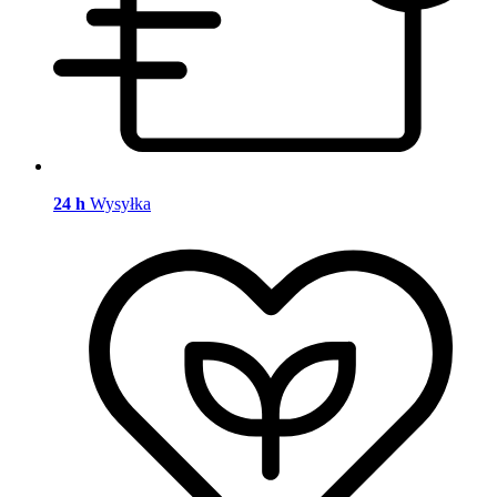
24 h
Wysyłka