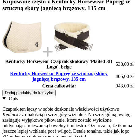
Kupowane często z Kentucky Horsewear Popręg ze
sztuczną skóry jagnięcą brązowy, 135 cm
Kentucky Horsewear Czaprak skokowy 'Plaited 3D
538,00 zł
Logo', beige
Kentucky Horsewear Popręg ze sztuczną skóry
405,00 zł
jagnięcą brązowy, 135 cm
Cena całkowita:
943,00 zł
Dodaj produkty do koszyka
Opis
Czaprak ten łączy w sobie doskonałe właściwości użytkowe
Kentucky
z dbałością o szczegóły wizualne. Na szczególną uwagę
zasługuje wyjątkowe pikowanie, które zostało wyłożone
oddychającą mieszanką bawełny i poliestru. Oznacza to, że tkanina
jeszcze lepiej wchłania pot i wilgoć. Detale tonalne, takie jak logo
3D w lewym dolnym rogu, zapewniają styl.