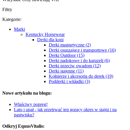
Filtry
Kategorie:
Marki
Kentucky Horsewear
Derki dla koni
Derki magnetyczne (2)
Derki osuszające i transportowe (16)
Derki Outdoor (15)
Derki padokowe i do karuzeli (6)
Derki przeciw owadom (12)
Derki stajenne (11)
Kołnierze i akcesoria do derek (19)
Podderki i wkładki (3)
Nowe artykułu na blogu:
Właściwy popręg!
Lato i upał - jak przetrwać ten gorący okres w stajni i na
pastwisku?
Odkryj EquusVitalis: