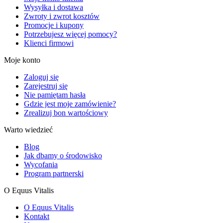
Wysyłka i dostawa
Zwroty i zwrot kosztów
Promocje i kupony
Potrzebujesz więcej pomocy?
Klienci firmowi
Moje konto
Zaloguj się
Zarejestruj się
Nie pamiętam hasła
Gdzie jest moje zamówienie?
Zrealizuj bon wartościowy
Warto wiedzieć
Blog
Jak dbamy o środowisko
Wycofania
Program partnerski
O Equus Vitalis
O Equus Vitalis
Kontakt