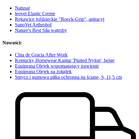
Natusat
leovet Elastic Creme
Rękawice jeździeckie "Roeck-Grip", antracyt
SanoVet Arthrobol
Nature's Best Siła wątroby
Nowości:
Chia de Gracia After Work
Kentucky Horsewear Kantar 'Plaited Nylon', beige
Equiprana Olejek wspomagający trawienie
Equiprana Olejek na żołądek
Smycz i gumowa piłka ochronna na ścianę, S, 11,5 cm