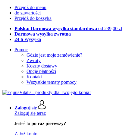
Przejdź do menu
do zawartości
Przejdź do koszyka
Polska: Darmowa wysyłka standardowa
od 239,00 zł
Darmowa wysyłka zwrotna
24 h
Wysyłka
Pomoc
Gdzie jest moje zamówienie?
Zwroty
Koszty dostawy
Opcje płatności
Kontakt
Wszystkie tematy pomocy
Zaloguj się
Zaloguj się teraz
Jesteś tu
po raz pierwszy?
Załóż konto