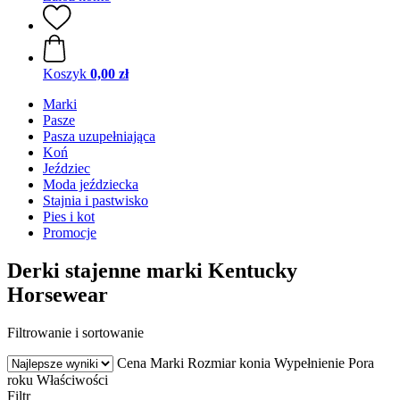
Koszyk
0,00 zł
Marki
Pasze
Pasza uzupełniająca
Koń
Jeździec
Moda jeździecka
Stajnia i pastwisko
Pies i kot
Promocje
Derki stajenne marki Kentucky
Horsewear
Filtrowanie i sortowanie
Cena
Marki
Rozmiar konia
Wypełnienie
Pora
roku
Właściwości
Filtr