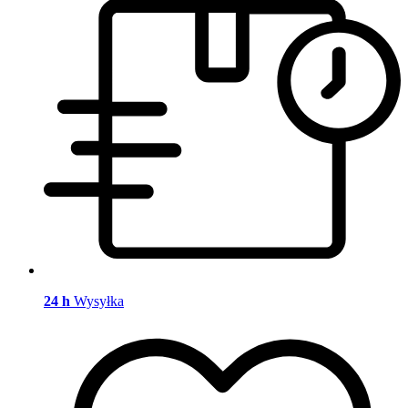
24 h
Wysyłka