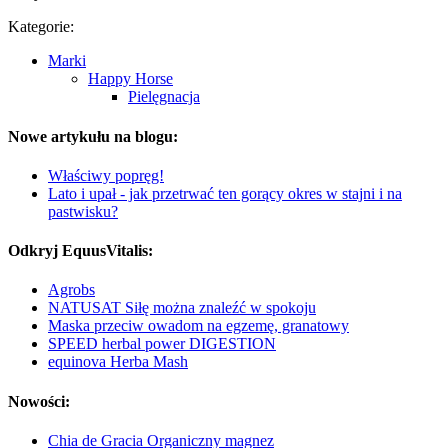
Kategorie:
Marki
Happy Horse
Pielęgnacja
Nowe artykułu na blogu:
Właściwy popręg!
Lato i upał - jak przetrwać ten gorący okres w stajni i na
pastwisku?
Odkryj EquusVitalis:
Agrobs
NATUSAT Siłę można znaleźć w spokoju
Maska przeciw owadom na egzemę, granatowy
SPEED herbal power DIGESTION
equinova Herba Mash
Nowości:
Chia de Gracia Organiczny magnez