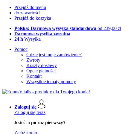
Przejdź do menu
do zawartości
Przejdź do koszyka
Polska: Darmowa wysyłka standardowa
od 239,00 zł
Darmowa wysyłka zwrotna
24 h
Wysyłka
Pomoc
Gdzie jest moje zamówienie?
Zwroty
Koszty dostawy
Opcje płatności
Kontakt
Wszystkie tematy pomocy
Zaloguj się
Zaloguj się teraz
Jesteś tu
po raz pierwszy?
Załóż konto