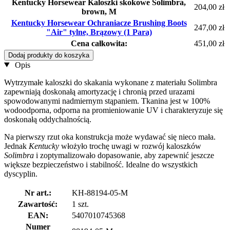
Kentucky Horsewear Kaloszki skokowe Solimbra,
204,00 zł
brown, M
Kentucky Horsewear Ochraniacze Brushing Boots
247,00 zł
"Air" tylne, Brązowy (1 Para)
Cena całkowita:
451,00 zł
Dodaj produkty do koszyka
Opis
Wytrzymałe kaloszki do skakania wykonane z materiału Solimbra
zapewniają doskonałą amortyzację i chronią przed urazami
spowodowanymi nadmiernym stąpaniem. Tkanina jest w 100%
wodoodporna, odporna na promieniowanie UV i charakteryzuje się
doskonałą oddychalnością.
Na pierwszy rzut oka konstrukcja może wydawać się nieco mała.
Jednak
Kentucky
włożyło trochę uwagi w rozwój kaloszków
Solimbra
i zoptymalizowało dopasowanie, aby zapewnić jeszcze
większe bezpieczeństwo i stabilność. Idealne do wszystkich
dyscyplin.
Nr art.:
KH-88194-05-M
Zawartość:
1 szt.
EAN:
5407010745368
Numer