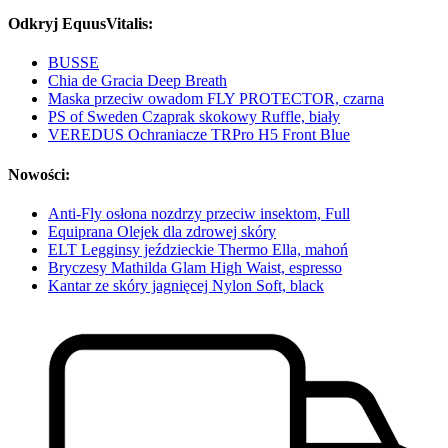
Odkryj EquusVitalis:
BUSSE
Chia de Gracia Deep Breath
Maska przeciw owadom FLY PROTECTOR, czarna
PS of Sweden Czaprak skokowy Ruffle, biały
VEREDUS Ochraniacze TRPro H5 Front Blue
Nowości:
Anti-Fly osłona nozdrzy przeciw insektom, Full
Equiprana Olejek dla zdrowej skóry
ELT Legginsy jeździeckie Thermo Ella, mahoń
Bryczesy Mathilda Glam High Waist, espresso
Kantar ze skóry jagnięcej Nylon Soft, black