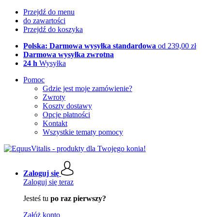
Przejdź do menu
do zawartości
Przejdź do koszyka
Polska: Darmowa wysyłka standardowa
od 239,00 zł
Darmowa wysyłka zwrotna
24 h
Wysyłka
Pomoc
Gdzie jest moje zamówienie?
Zwroty
Koszty dostawy
Opcje płatności
Kontakt
Wszystkie tematy pomocy
Zaloguj się
Zaloguj się teraz
Jesteś tu
po raz pierwszy?
Załóż konto