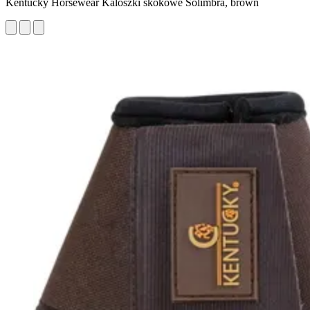
Kentucky Horsewear Kaloszki skokowe Solimbra, brown