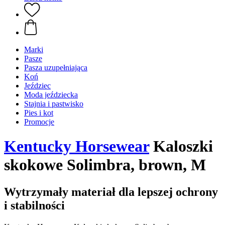
Marki
Pasze
Pasza uzupełniająca
Koń
Jeździec
Moda jeździecka
Stajnia i pastwisko
Pies i kot
Promocje
Kentucky Horsewear
Kaloszki
skokowe Solimbra, brown, M
Wytrzymały materiał dla lepszej ochrony
i stabilności