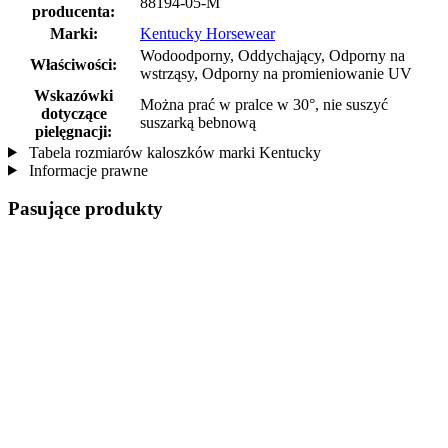
88194-05-M
producenta:
Marki:
Kentucky Horsewear
Wodoodporny, Oddychający, Odporny na
Właściwości:
wstrząsy, Odporny na promieniowanie UV
Wskazówki
Można prać w pralce w 30°, nie suszyć
dotyczące
suszarką bebnową
pielęgnacji:
Tabela rozmiarów kaloszków marki Kentucky
Informacje prawne
Pasujące produkty