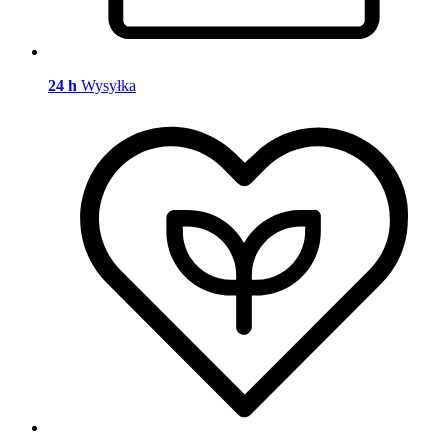
24 h
Wysyłka