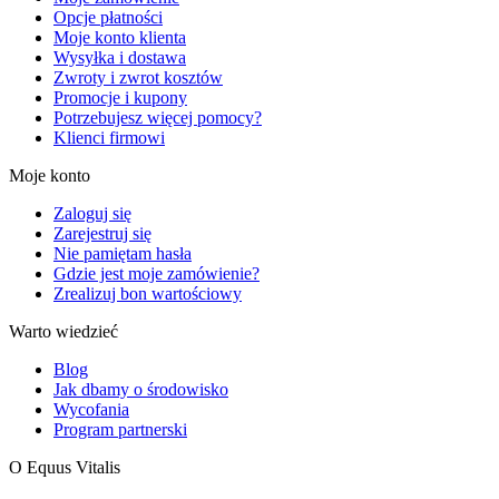
Opcje płatności
Moje konto klienta
Wysyłka i dostawa
Zwroty i zwrot kosztów
Promocje i kupony
Potrzebujesz więcej pomocy?
Klienci firmowi
Moje konto
Zaloguj się
Zarejestruj się
Nie pamiętam hasła
Gdzie jest moje zamówienie?
Zrealizuj bon wartościowy
Warto wiedzieć
Blog
Jak dbamy o środowisko
Wycofania
Program partnerski
O Equus Vitalis