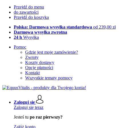
Przejdź do menu
do zawartości
Przejdź do koszyka
Polska: Darmowa wysyłka standardowa
od 239,00 zł
Darmowa wysyłka zwrotna
24 h
Wysyłka
Pomoc
Gdzie jest moje zamówienie?
Zwroty
Koszty dostawy
Opcje płatności
Kontakt
Wszystkie tematy pomocy
Zaloguj się
Zaloguj się teraz
Jesteś tu
po raz pierwszy?
Załóż konto