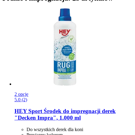
2 opcje
5.0 (2)
HEY Sport
Środek do impregnacji derek
"Decken Impra", 1.000 ml
Do wszystkich derek dla koni
Przyjazny kolorom