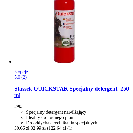
3 opcje
5.0 (2)
Stassek
QUICKSTAR Specjalny detergent, 250
ml
-7%
Specjalny detergent nawilżający
Idealny do trudnego prania
Do oddychających tkanin specjalnych
30,66 zł
32,99 zł
(122,64 zł / l)