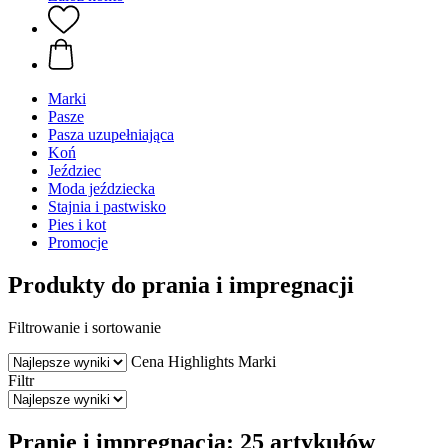
Marki
Pasze
Pasza uzupełniająca
Koń
Jeździec
Moda jeździecka
Stajnia i pastwisko
Pies i kot
Promocje
Produkty do prania i impregnacji
Filtrowanie i sortowanie
Cena
Highlights
Marki
Filtr
Pranie i impregnacja: 25 artykułów