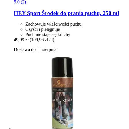
5.0 (2)
HEY Sport
Środek do prania puchu, 250 ml
Zachowuje właściwości puchu
Czyści i pielęgnuje
Puch nie staje się kruchy
49,99 zł
(199,96 zł / l)
Dostawa do 11 sierpnia