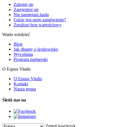
Zaloguj się
Zarejestruj się
Nie pamiętam hasła
Gdzie jest moje zamówienie?
Zrealizuj bon wartościowy
Warto wiedzieć
Blog
Jak dbamy o środowisko
Wycofania
Program partnerski
O Equus Vitalis
O Equus Vitalis
Kontakt
Nasza grupa
Śledź nas na
Zmień kraj/język