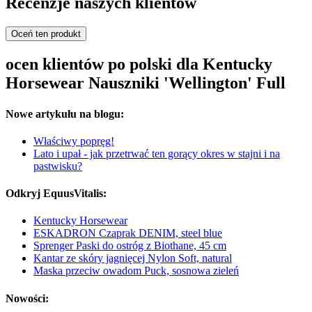
Recenzje naszych klientów
Oceń ten produkt
ocen klientów po polski dla Kentucky
Horsewear Nauszniki 'Wellington' Full
Nowe artykułu na blogu:
Właściwy popręg!
Lato i upał - jak przetrwać ten gorący okres w stajni i na
pastwisku?
Odkryj EquusVitalis:
Kentucky Horsewear
ESKADRON Czaprak DENIM, steel blue
Sprenger Paski do ostróg z Biothane, 45 cm
Kantar ze skóry jagnięcej Nylon Soft, natural
Maska przeciw owadom Puck, sosnowa zieleń
Nowości: