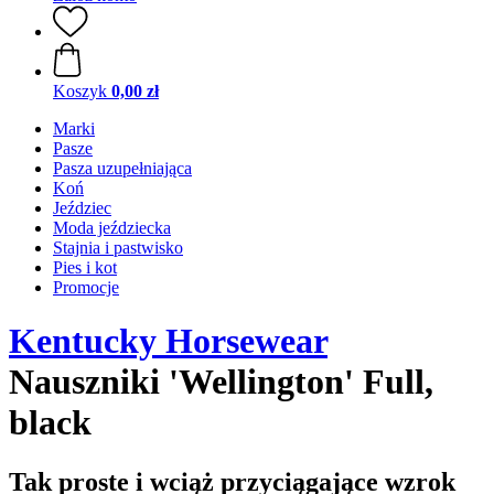
Koszyk
0,00 zł
Marki
Pasze
Pasza uzupełniająca
Koń
Jeździec
Moda jeździecka
Stajnia i pastwisko
Pies i kot
Promocje
Kentucky Horsewear
Nauszniki 'Wellington' Full,
black
Tak proste i wciąż przyciągające wzrok