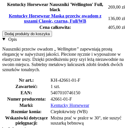
Kentucky Horsewear Nauszniki 'Wellington' Full,
269,00 zł
black
Kentucky Horsewear Maska przeciw owadom z
136,00 zł
uszami Classic, czarna, Full/WB
Cena całkowita:
405,00 zł
Dodaj produkty do koszyka
Opis
Nauszniki przeciw owadom „
Wellington”
zapewniają prostą
elegancję w najwyższej jakości. Plecione ręcznie i wyposażone w
elastyczne uszy. Dzięki przedłużeniu przy szyi leżą niezawodnie na
swoim miejscu. Subtelny metalowy łańcuszek zdobi środek dwóch
sznurków tonalnych.
Nr art.:
KH-42661-01-F
Zawartość:
1 szt.
EAN:
5407010746150
Numer producenta:
42661-01-F
Marki:
Kentucky Horsewear
Rozmiar konia:
Ciepłokrwisty (WB)
Wskazówki dotyczące
Można prać w pralce w 30°, nie suszyć
pielęgnacji:
suszarką bebnową