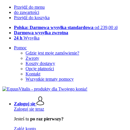
Przejdź do menu
do zawartości
Przejdź do koszyka
Polska: Darmowa wysyłka standardowa
od 239,00 zł
Darmowa wysyłka zwrotna
24 h
Wysyłka
Pomoc
Gdzie jest moje zamówienie?
Zwroty
Koszty dostawy
Opcje płatności
Kontakt
Wszystkie tematy pomocy
Zaloguj się
Zaloguj się teraz
Jesteś tu
po raz pierwszy?
Załóż konto