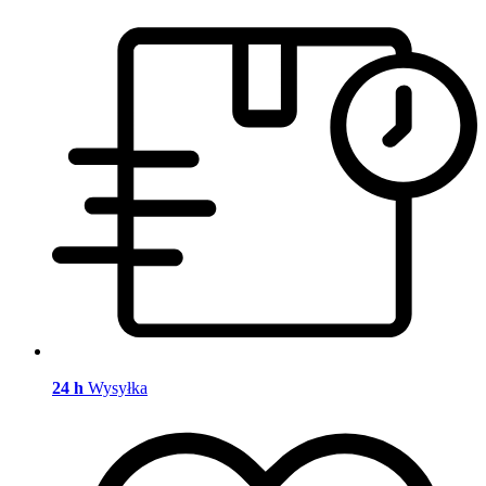
24 h
Wysyłka