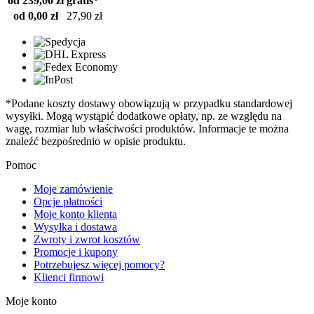
od 239,00 zł
gratis*
od 0,00 zł
27,90 zł
*Podane koszty dostawy obowiązują w przypadku standardowej
wysyłki. Mogą wystąpić dodatkowe opłaty, np. ze względu na
wagę, rozmiar lub właściwości produktów. Informacje te można
znaleźć bezpośrednio w opisie produktu.
Pomoc
Moje zamówienie
Opcje płatności
Moje konto klienta
Wysyłka i dostawa
Zwroty i zwrot kosztów
Promocje i kupony
Potrzebujesz więcej pomocy?
Klienci firmowi
Moje konto