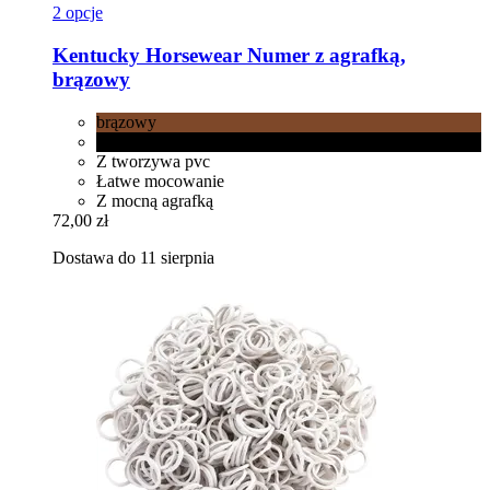
2 opcje
Kentucky Horsewear
Numer z agrafką,
brązowy
brązowy
czarny
Z tworzywa pvc
Łatwe mocowanie
Z mocną agrafką
72,00 zł
Dostawa do 11 sierpnia