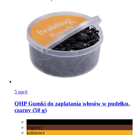
5 opcji
QHP
Gumki do zaplatania włosów w pudełku,
czarny (50 g)
czarny
brązowy
kolorowy