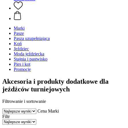
Marki
Pasze
Pasza uzupełniająca
Koń
Jeździec
Moda jeździecka
Stajnia i pastwisko
Pies i kot
Promocje
Akcesoria i produkty dodatkowe dla
jeźdźców turniejowych
Filtrowanie i sortowanie
Cena
Marki
Filtr