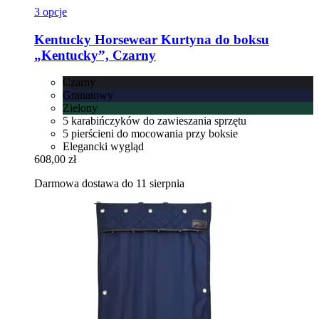
3 opcje
Kentucky Horsewear
Kurtyna do boksu
„Kentucky”, Czarny
Czarny
Granatowy
Zielony
5 karabińczyków do zawieszania sprzętu
5 pierścieni do mocowania przy boksie
Elegancki wygląd
608,00 zł
Darmowa dostawa do 11 sierpnia