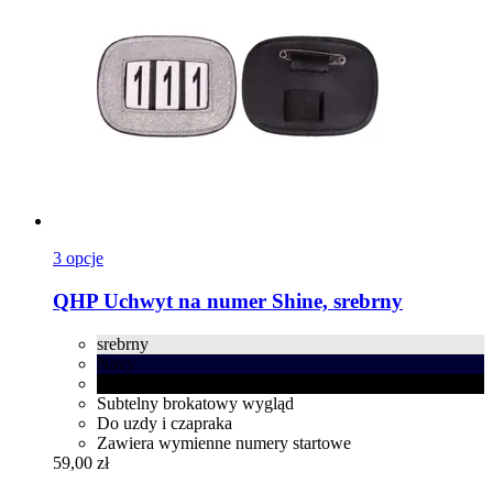
3 opcje
QHP
Uchwyt na numer Shine, srebrny
srebrny
Navy
czarny
Subtelny brokatowy wygląd
Do uzdy i czapraka
Zawiera wymienne numery startowe
59,00 zł