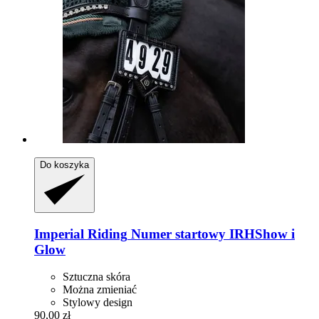
Do koszyka
Imperial Riding
Numer startowy IRHShow i
Glow
Sztuczna skóra
Można zmieniać
Stylowy design
90,00 zł