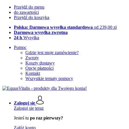
Przejdź do menu
do zawartości
Przejdź do koszyka
Polska: Darmowa wysyłka standardowa
od 239,00 zł
Darmowa wysyłka zwrotna
24 h
Wysyłka
Pomoc
Gdzie jest moje zamówienie?
Zwroty
Koszty dostawy
Opcje płatności
Kontakt
Wszystkie tematy pomocy
Zaloguj się
Zaloguj się teraz
Jesteś tu
po raz pierwszy?
Załóż konto