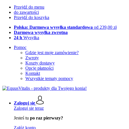
Przejdź do menu
do zawartości
Przejdź do koszyka
Polska: Darmowa wysyłka standardowa
od 239,00 zł
Darmowa wysyłka zwrotna
24 h
Wysyłka
Pomoc
Gdzie jest moje zamówienie?
Zwroty
Koszty dostawy
Opcje płatności
Kontakt
Wszystkie tematy pomocy
Zaloguj się
Zaloguj się teraz
Jesteś tu
po raz pierwszy?
Załóż konto