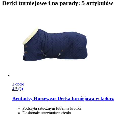
Derki turniejowe i na parady: 5 artykułów
2 opcje
4.5 (2)
Kentucky Horsewear
Derka turniejowa w kolorz
Podszyta sztucznym futrem z królika
Doskonale utrzymująca ciepło