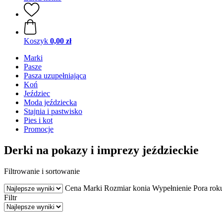
Koszyk
0,00 zł
Marki
Pasze
Pasza uzupełniająca
Koń
Jeździec
Moda jeździecka
Stajnia i pastwisko
Pies i kot
Promocje
Derki na pokazy i imprezy jeździeckie
Filtrowanie i sortowanie
Cena
Marki
Rozmiar konia
Wypełnienie
Pora rok
Filtr