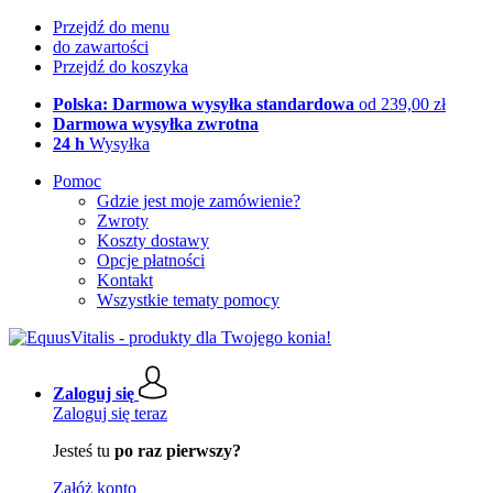
Przejdź do menu
do zawartości
Przejdź do koszyka
Polska: Darmowa wysyłka standardowa
od 239,00 zł
Darmowa wysyłka zwrotna
24 h
Wysyłka
Pomoc
Gdzie jest moje zamówienie?
Zwroty
Koszty dostawy
Opcje płatności
Kontakt
Wszystkie tematy pomocy
Zaloguj się
Zaloguj się teraz
Jesteś tu
po raz pierwszy?
Załóż konto