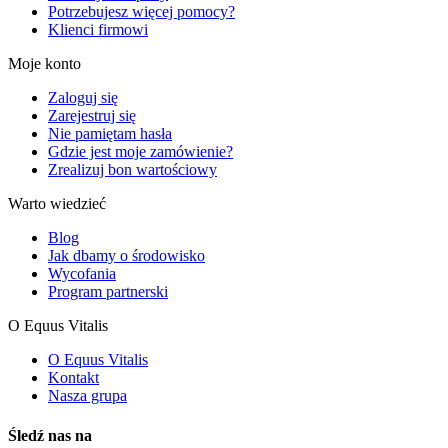
Potrzebujesz więcej pomocy?
Klienci firmowi
Moje konto
Zaloguj się
Zarejestruj się
Nie pamiętam hasła
Gdzie jest moje zamówienie?
Zrealizuj bon wartościowy
Warto wiedzieć
Blog
Jak dbamy o środowisko
Wycofania
Program partnerski
O Equus Vitalis
O Equus Vitalis
Kontakt
Nasza grupa
Śledź nas na