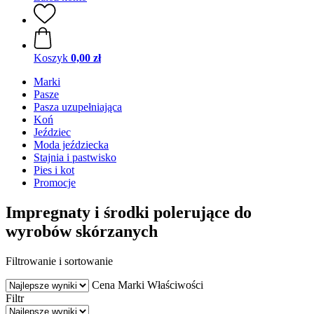
Koszyk
0,00 zł
Marki
Pasze
Pasza uzupełniająca
Koń
Jeździec
Moda jeździecka
Stajnia i pastwisko
Pies i kot
Promocje
Impregnaty i środki polerujące do
wyrobów skórzanych
Filtrowanie i sortowanie
Cena
Marki
Właściwości
Filtr