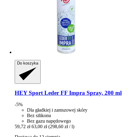
Do koszyka
HEY Sport
Leder FF Impra Spray, 200 ml
-5%
Dla gładkiej i zamszowej skóry
Bez silikonu
Bez gazu napędowego
59,72 zł
63,00 zł
(298,60 zł / l)
Dostawa do 12 sierpnia