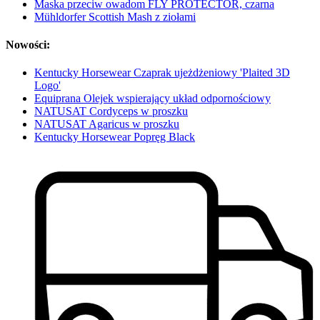
Maska przeciw owadom FLY PROTECTOR, czarna
Mühldorfer Scottish Mash z ziołami
Nowości:
Kentucky Horsewear Czaprak ujeżdżeniowy 'Plaited 3D
Logo'
Equiprana Olejek wspierający układ odpornościowy
NATUSAT Cordyceps w proszku
NATUSAT Agaricus w proszku
Kentucky Horsewear Popręg Black