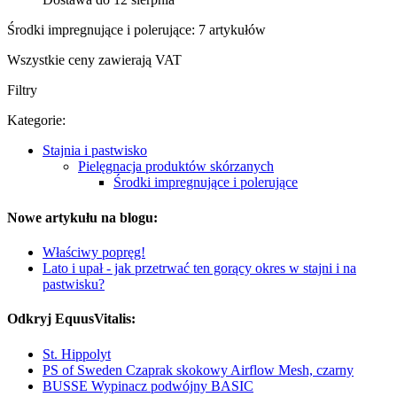
Środki impregnujące i polerujące: 7 artykułów
Wszystkie ceny zawierają VAT
Filtry
Kategorie:
Stajnia i pastwisko
Pielęgnacja produktów skórzanych
Środki impregnujące i polerujące
Nowe artykułu na blogu:
Właściwy popręg!
Lato i upał - jak przetrwać ten gorący okres w stajni i na
pastwisku?
Odkryj EquusVitalis:
St. Hippolyt
PS of Sweden Czaprak skokowy Airflow Mesh, czarny
BUSSE Wypinacz podwójny BASIC