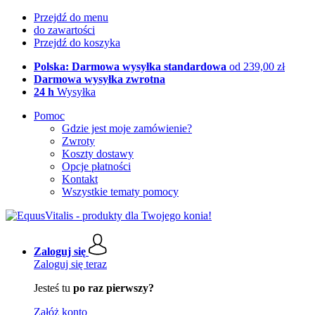
Przejdź do menu
do zawartości
Przejdź do koszyka
Polska: Darmowa wysyłka standardowa
od 239,00 zł
Darmowa wysyłka zwrotna
24 h
Wysyłka
Pomoc
Gdzie jest moje zamówienie?
Zwroty
Koszty dostawy
Opcje płatności
Kontakt
Wszystkie tematy pomocy
Zaloguj się
Zaloguj się teraz
Jesteś tu
po raz pierwszy?
Załóż konto