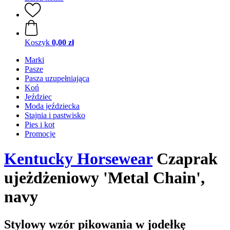
Koszyk
0,00 zł
Marki
Pasze
Pasza uzupełniająca
Koń
Jeździec
Moda jeździecka
Stajnia i pastwisko
Pies i kot
Promocje
Kentucky Horsewear
Czaprak
ujeżdżeniowy 'Metal Chain',
navy
Stylowy wzór pikowania w jodełkę