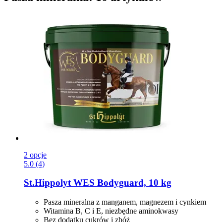
2 opcje
5.0 (4)
St.Hippolyt
WES Bodyguard, 10 kg
Pasza mineralna z manganem, magnezem i cynkiem
Witamina B, C i E, niezbędne aminokwasy
Bez dodatku cukrów i zbóż