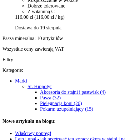
Rozpuszczalne w wodzie
Dobrze tolerowane
Z witaminą C
116,00 zł
(116,00 zł / kg)
Dostawa do 19 sierpnia
Pasza mineralna: 10 artykułów
Wszystkie ceny zawierają VAT
Filtry
Kategorie:
Marki
St. Hippolyt
Akcesoria do stajni i pastwisk (4)
Pasza (32)
Pielęgnacja koni (26)
Pokarm uzupełniający (15)
Nowe artykułu na blogu:
Właściwy popręg!
Lato i upał - jak przetrwać ten gorący okres w stajni i na