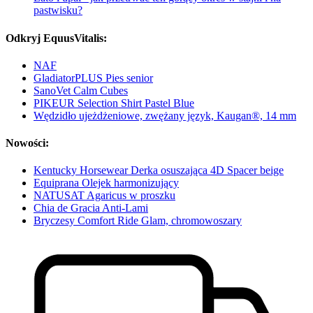
pastwisku?
Odkryj EquusVitalis:
NAF
GladiatorPLUS Pies senior
SanoVet Calm Cubes
PIKEUR Selection Shirt Pastel Blue
Wędzidło ujeżdżeniowe, zwężany język, Kaugan®, 14 mm
Nowości:
Kentucky Horsewear Derka osuszająca 4D Spacer beige
Equiprana Olejek harmonizujący
NATUSAT Agaricus w proszku
Chia de Gracia Anti-Lami
Bryczesy Comfort Ride Glam, chromowoszary