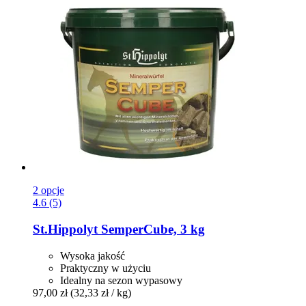
2 opcje
4.6 (5)
St.Hippolyt
SemperCube, 3 kg
Wysoka jakość
Praktyczny w użyciu
Idealny na sezon wypasowy
97,00 zł
(32,33 zł / kg)