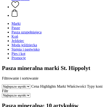
Marki
Pasze
Pasza uzupełniająca
Koń
Jeździec
Moda jeździecka
Stajnia i pastwisko
Pies i kot
Promocje
Pasza mineralna marki St. Hippolyt
Filtrowanie i sortowanie
Cena
Highlights
Marki
Właściwości
Typy koni
Filtr
Pasza mineralna: 10 artykułów