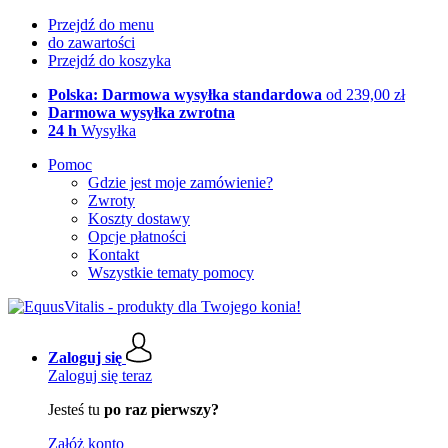
Przejdź do menu
do zawartości
Przejdź do koszyka
Polska: Darmowa wysyłka standardowa
od 239,00 zł
Darmowa wysyłka zwrotna
24 h
Wysyłka
Pomoc
Gdzie jest moje zamówienie?
Zwroty
Koszty dostawy
Opcje płatności
Kontakt
Wszystkie tematy pomocy
Zaloguj się
Zaloguj się teraz
Jesteś tu
po raz pierwszy?
Załóż konto