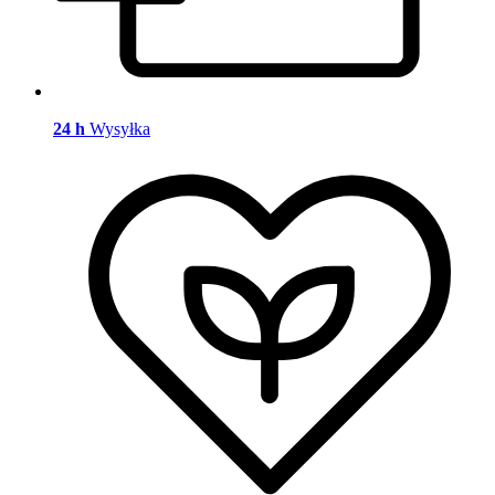
24 h
Wysyłka