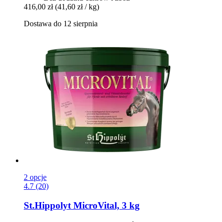
416,00 zł
(41,60 zł / kg)
Dostawa do 12 sierpnia
2 opcje
4.7 (20)
St.Hippolyt
MicroVital, 3 kg