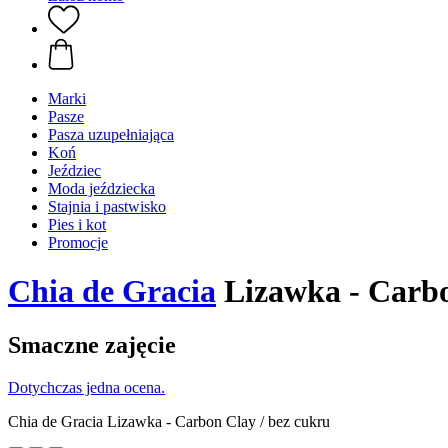
Marki
Pasze
Pasza uzupełniająca
Koń
Jeździec
Moda jeździecka
Stajnia i pastwisko
Pies i kot
Promocje
Chia de Gracia
Lizawka - Carbon
Smaczne zajęcie
Dotychczas jedna ocena.
Chia de Gracia Lizawka - Carbon Clay / bez cukru