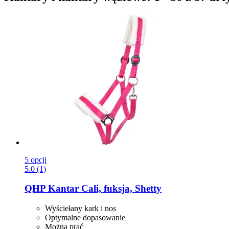
5 opcji
5.0 (1)
QHP
Kantar Cali, fuksja, Shetty
Wyściełany kark i nos
Optymalne dopasowanie
Można prać