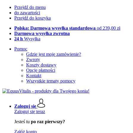
Przejdź do menu
do zawartości
Przejdź do koszyka
Polska: Darmowa wysyłka standardowa
od 239,00 zł
Darmowa wysyłka zwrotna
24 h
Wysyłka
Pomoc
Gdzie jest moje zamówienie?
Zwroty
Koszty dostawy
Opcje płatności
Kontakt
Wszystkie tematy pomocy
Zaloguj się
Zaloguj się teraz
Jesteś tu
po raz pierwszy?
Załóż konto