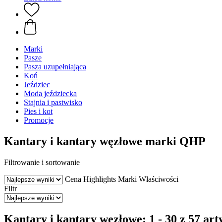
Marki
Pasze
Pasza uzupełniająca
Koń
Jeździec
Moda jeździecka
Stajnia i pastwisko
Pies i kot
Promocje
Kantary i kantary węzłowe marki QHP
Filtrowanie i sortowanie
Cena
Highlights
Marki
Właściwości
Filtr
Kantary i kantary węzłowe: 1 - 30 z 57 ar