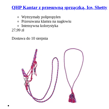
QHP
Kantar z przesuwną sprzączką, Ice, Shetty
Wytrzymały polipropylen
Przesuwana klamra na nagłowiu
Intensywna kolorystyka
27,99 zł
Dostawa do 10 sierpnia