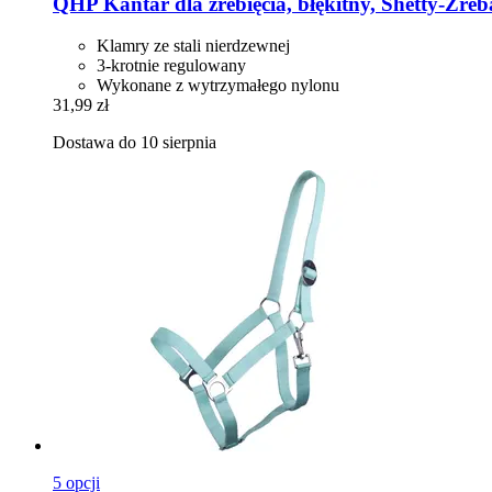
QHP
Kantar dla źrebięcia, błękitny, Shetty-​Źre
Klamry ze stali nierdzewnej
3-krotnie regulowany
Wykonane z wytrzymałego nylonu
31,99 zł
Dostawa do 10 sierpnia
5 opcji