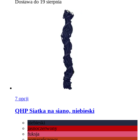
Dostawa do 19 sierpnia
7 opcji
QHP
Siatka na siano, niebieski
niebieski
jasnoczerwony
fuksja
pomarańczowy