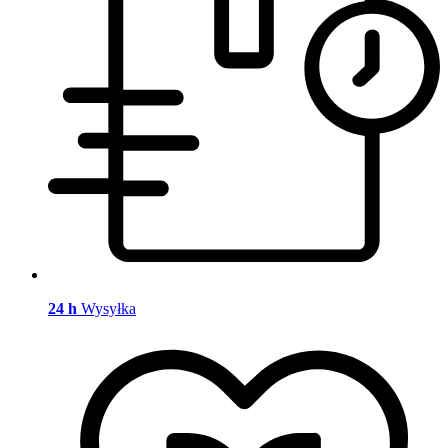
24 h
Wysyłka