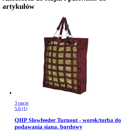
artykułów
3 opcje
5.0 (1)
QHP
Slowfeeder Turnout -​ worek/torba do
podawania siana, bordowy