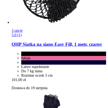
3 opcje
5.0 (1)
QHP
Siatka na siano Easy Fill, 1 metr, czarny
czarny
fuksja
Navy
Łatwe napełnianie
Do 7 kg siana
Rozmiar oczek 5 cm
101,00 zł
Dostawa do 19 sierpnia