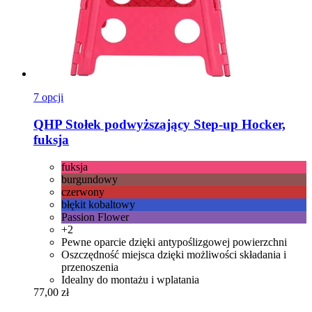
7 opcji
QHP
Stołek podwyższający Step-​up Hocker,
fuksja
fuksja
burgundowy
czerwony
błękit kobaltowy
Passion Flower
+2
Pewne oparcie dzięki antypoślizgowej powierzchni
Oszczędność miejsca dzięki możliwości składania i
przenoszenia
Idealny do montażu i wplatania
77,00 zł