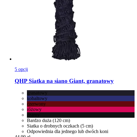
5 opcji
QHP
Siatka na siano Giant, granatowy
granatowy
kobaltowy
czerwony
różowy
czarny
Bardzo duża (120 cm)
Siatka o drobnych oczkach (5 cm)
Odpowiednia dla jednego lub dwóch koni
44,99 zł