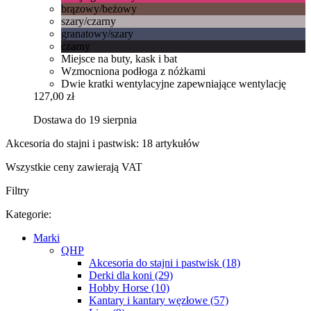
brązowy/beżowy
szary/czarny
granatowy/szary
czarny
Miejsce na buty, kask i bat
Wzmocniona podłoga z nóżkami
Dwie kratki wentylacyjne zapewniające wentylację
127,00 zł
Dostawa do 19 sierpnia
Akcesoria do stajni i pastwisk: 18 artykułów
Wszystkie ceny zawierają VAT
Filtry
Kategorie:
Marki
QHP
Akcesoria do stajni i pastwisk (18)
Derki dla koni (29)
Hobby Horse (10)
Kantary i kantary węzłowe (57)