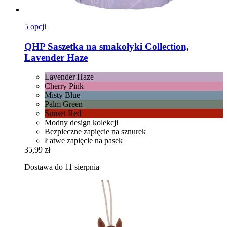
5 opcji
QHP
Saszetka na smakołyki Collection,
Lavender Haze
Lavender Haze
Cherry Pink
Misty Blue
Palm Green
Sunset Red
Modny design kolekcji
Bezpieczne zapięcie na sznurek
Łatwe zapięcie na pasek
35,99 zł
Dostawa do 11 sierpnia