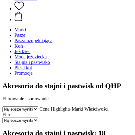
Marki
Pasze
Pasza uzupełniająca
Koń
Jeździec
Moda jeździecka
Stajnia i pastwisko
Pies i kot
Promocje
Akcesoria do stajni i pastwisk od QHP
Filtrowanie i sortowanie
Cena
Highlights
Marki
Właściwości
Filtr
Akcesoria do stajni i pastwisk: 18