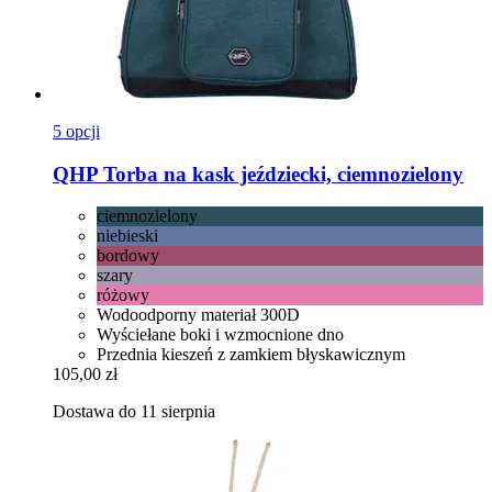
5 opcji
QHP
Torba na kask jeździecki, ciemnozielony
ciemnozielony
niebieski
bordowy
szary
różowy
Wodoodporny materiał 300D
Wyściełane boki i wzmocnione dno
Przednia kieszeń z zamkiem błyskawicznym
105,00 zł
Dostawa do 11 sierpnia