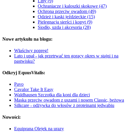
Liny (9)
Ochraniacze i kaloszki skokowe (47)
Ochrona przeciw owadom (49)
Odzież i kaski jeździeckie (15)
Pielęgnacja sierści i kopyt (9)
Siodło, uzda i akcesoria (28)
Nowe artykułu na blogu:
Właściwy popręg!
Lato i upał - jak przetrwać ten gorący okres w stajni i na
pastwisku?
Odkryj EquusVitalis:
Pavo
Cavalor Take It Easy
Waldhausen Szczotka dla koni dla dzieci
Maska przeciw owadom z uszami i nosem Classic, beżowa
Silkcare - odżywka do włosów z proteinami jedwabiu
Nowości:
Equiprana Olejek na urazy