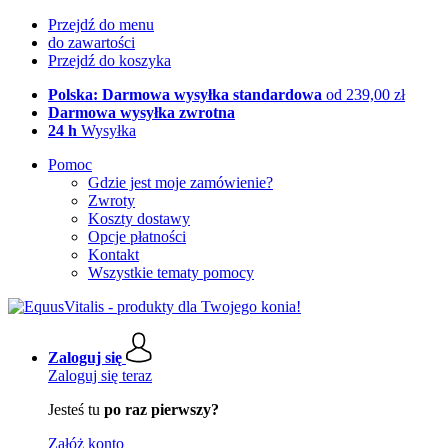
Przejdź do menu
do zawartości
Przejdź do koszyka
Polska: Darmowa wysyłka standardowa
od 239,00 zł
Darmowa wysyłka zwrotna
24 h
Wysyłka
Pomoc
Gdzie jest moje zamówienie?
Zwroty
Koszty dostawy
Opcje płatności
Kontakt
Wszystkie tematy pomocy
Zaloguj się
Zaloguj się teraz
Jesteś tu
po raz pierwszy?
Załóż konto