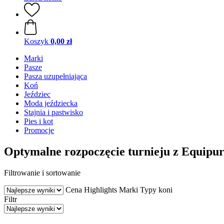
Koszyk
0,00 zł
Marki
Pasze
Pasza uzupełniająca
Koń
Jeździec
Moda jeździecka
Stajnia i pastwisko
Pies i kot
Promocje
Optymalne rozpoczęcie turnieju z Equipu
Filtrowanie i sortowanie
Cena
Highlights
Marki
Typy koni
Filtr