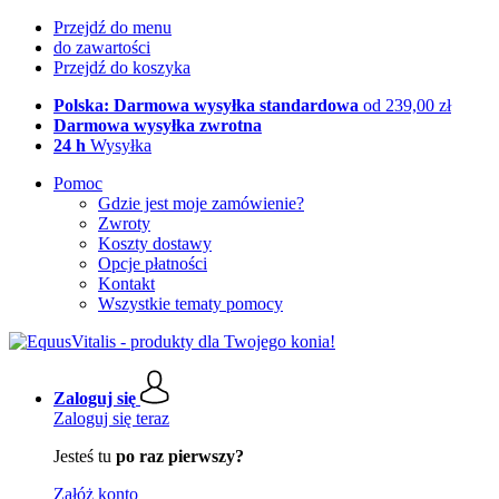
Przejdź do menu
do zawartości
Przejdź do koszyka
Polska: Darmowa wysyłka standardowa
od 239,00 zł
Darmowa wysyłka zwrotna
24 h
Wysyłka
Pomoc
Gdzie jest moje zamówienie?
Zwroty
Koszty dostawy
Opcje płatności
Kontakt
Wszystkie tematy pomocy
Zaloguj się
Zaloguj się teraz
Jesteś tu
po raz pierwszy?
Załóż konto