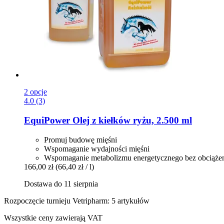
2 opcje
4.0 (3)
EquiPower
Olej z kiełków ryżu, 2.500 ml
Promuj budowę mięśni
Wspomaganie wydajności mięśni
Wspomaganie metabolizmu energetycznego bez obciążen
166,00 zł
(66,40 zł / l)
Dostawa do 11 sierpnia
Rozpoczęcie turnieju Vetripharm: 5 artykułów
Wszystkie ceny zawierają VAT