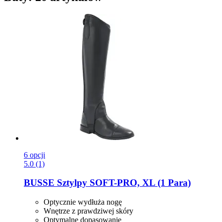
6 opcji
5.0 (1)
BUSSE
Sztylpy SOFT-​PRO, XL (1 Para)
Optycznie wydłuża nogę
Wnętrze z prawdziwej skóry
Optymalne dopasowanie