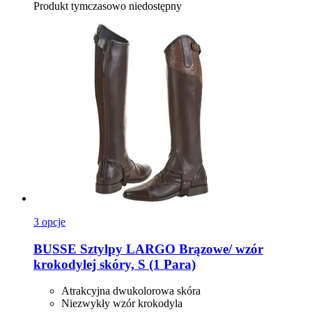
Produkt tymczasowo niedostępny
3 opcje
BUSSE
Sztylpy LARGO Brązowe/ wzór
krokodylej skóry, S (1 Para)
Atrakcyjna dwukolorowa skóra
Niezwykły wzór krokodyla