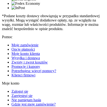
*Podane koszty dostawy obowiązują w przypadku standardowej
wysyłki. Mogą wystąpić dodatkowe opłaty, np. ze względu na
wagę, rozmiar lub właściwości produktów. Informacje te można
znaleźć bezpośrednio w opisie produktu.
Pomoc
Moje zamówienie
Opcje płatności
Moje konto klienta
Wysyłka i dostawa
Zwroty i zwrot kosztów
Promocje i kupony
Potrzebujesz więcej pomocy?
Klienci firmowi
Moje konto
Zaloguj się
Zarejestruj się
Nie pamiętam hasła
Gdzie jest moje zamówienie?