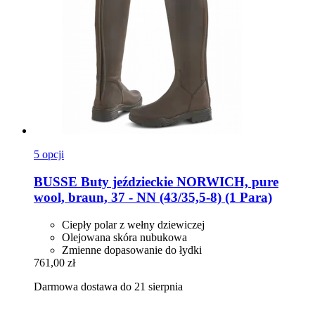
5 opcji
BUSSE
Buty jeździeckie NORWICH, pure
wool, braun, 37 -​ NN (43/35,5-​8) (1 Para)
Ciepły polar z wełny dziewiczej
Olejowana skóra nubukowa
Zmienne dopasowanie do łydki
761,00 zł
Darmowa dostawa do 21 sierpnia