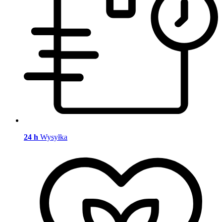
24 h
Wysyłka