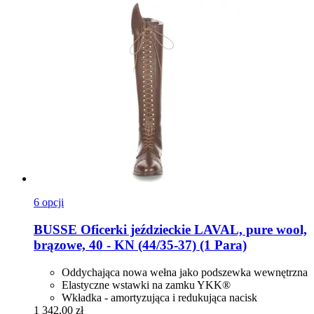
6 opcji
BUSSE
Oficerki jeździeckie LAVAL, pure wool,
brązowe, 40 -​ KN (44/35-​37) (1 Para)
Oddychająca nowa wełna jako podszewka wewnętrzna
Elastyczne wstawki na zamku YKK®
Wkładka - amortyzująca i redukująca nacisk
1 342,00 zł