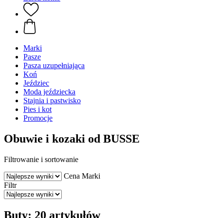
Marki
Pasze
Pasza uzupełniająca
Koń
Jeździec
Moda jeździecka
Stajnia i pastwisko
Pies i kot
Promocje
Obuwie i kozaki od BUSSE
Filtrowanie i sortowanie
Cena
Marki
Filtr
Buty: 20 artykułów