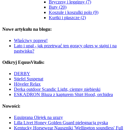
Bryczesy i legginsy (7)
Buty (20)
Koszule i koszulki polo (9)
Kurtki i płaszcze (2)
Nowe artykułu na blogu:
Właściwy popręg!
Lato i upał - jak przetrwać ten gorący okres w stajni i na
pastwisku?
Odkryj EquusVitalis:
DERBY
Stiefel Suspenat
Höveler Relax
Derka outdoor Scandic Light, ciemny niebieski
ESKADRON Bluza z kapturem Shirt Hood, orchidea
Nowości:
Equiprana Olejek na urazy
Lilla Livet Honey Golden Guard pielęgnacja pyska
Kentucky Horsewear Nauszniki 'Wellington soundless' Full