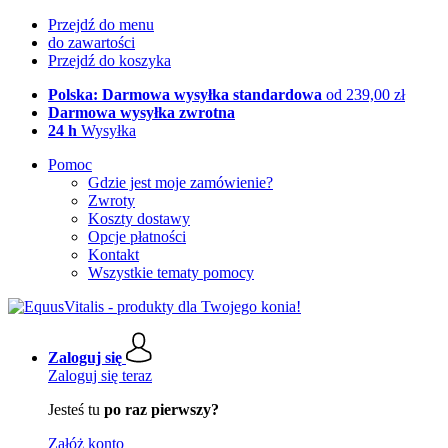
Przejdź do menu
do zawartości
Przejdź do koszyka
Polska: Darmowa wysyłka standardowa
od 239,00 zł
Darmowa wysyłka zwrotna
24 h
Wysyłka
Pomoc
Gdzie jest moje zamówienie?
Zwroty
Koszty dostawy
Opcje płatności
Kontakt
Wszystkie tematy pomocy
Zaloguj się
Zaloguj się teraz
Jesteś tu
po raz pierwszy?
Załóż konto