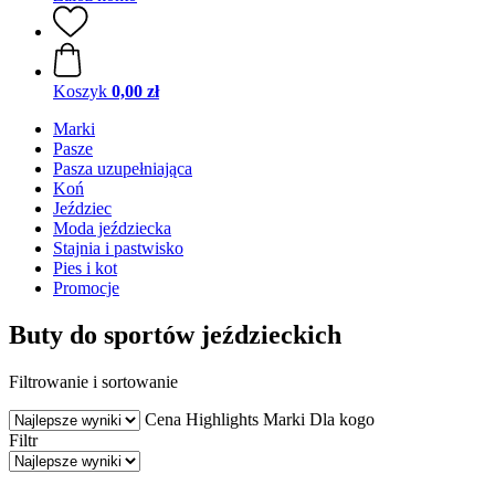
Koszyk
0,00 zł
Marki
Pasze
Pasza uzupełniająca
Koń
Jeździec
Moda jeździecka
Stajnia i pastwisko
Pies i kot
Promocje
Buty do sportów jeździeckich
Filtrowanie i sortowanie
Cena
Highlights
Marki
Dla kogo
Filtr