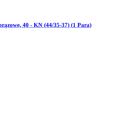
rązowe, 40 -​ KN (44/35-​37) (1 Para)