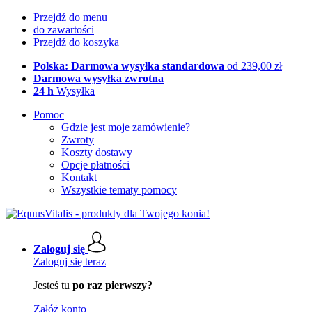
Przejdź do menu
do zawartości
Przejdź do koszyka
Polska: Darmowa wysyłka standardowa
od 239,00 zł
Darmowa wysyłka zwrotna
24 h
Wysyłka
Pomoc
Gdzie jest moje zamówienie?
Zwroty
Koszty dostawy
Opcje płatności
Kontakt
Wszystkie tematy pomocy
Zaloguj się
Zaloguj się teraz
Jesteś tu
po raz pierwszy?
Załóż konto