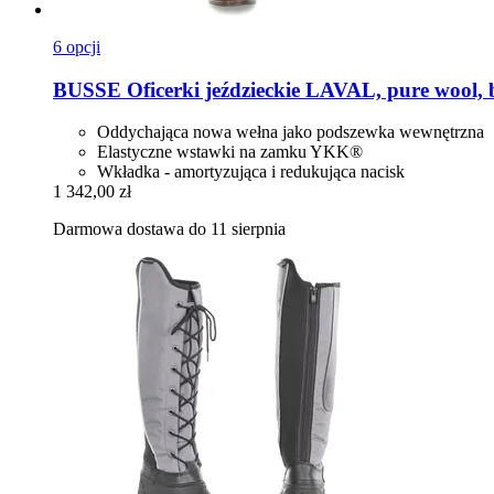
6 opcji
BUSSE
Oficerki jeździeckie LAVAL, pure wool, b
Oddychająca nowa wełna jako podszewka wewnętrzna
Elastyczne wstawki na zamku YKK®
Wkładka - amortyzująca i redukująca nacisk
1 342,00 zł
Darmowa dostawa do 11 sierpnia