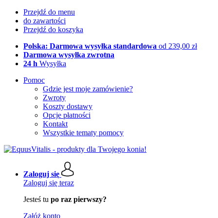
Przejdź do menu
do zawartości
Przejdź do koszyka
Polska: Darmowa wysyłka standardowa
od 239,00 zł
Darmowa wysyłka zwrotna
24 h
Wysyłka
Pomoc
Gdzie jest moje zamówienie?
Zwroty
Koszty dostawy
Opcje płatności
Kontakt
Wszystkie tematy pomocy
Zaloguj się
Zaloguj się teraz
Jesteś tu
po raz pierwszy?
Załóż konto