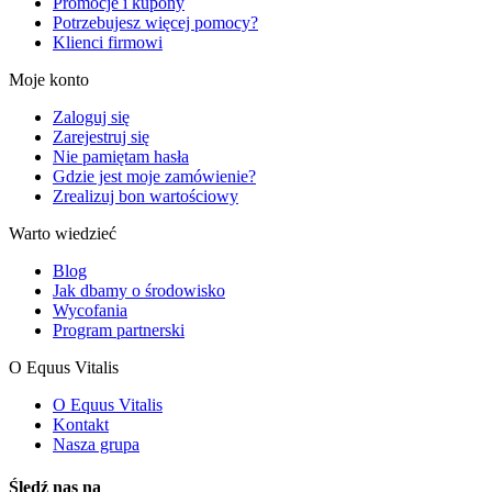
Promocje i kupony
Potrzebujesz więcej pomocy?
Klienci firmowi
Moje konto
Zaloguj się
Zarejestruj się
Nie pamiętam hasła
Gdzie jest moje zamówienie?
Zrealizuj bon wartościowy
Warto wiedzieć
Blog
Jak dbamy o środowisko
Wycofania
Program partnerski
O Equus Vitalis
O Equus Vitalis
Kontakt
Nasza grupa
Śledź nas na