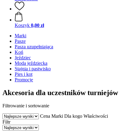
Koszyk
0,00 zł
Marki
Pasze
Pasza uzupełniająca
Koń
Jeździec
Moda jeździecka
Stajnia i pastwisko
Pies i kot
Promocje
Akcesoria dla uczestników turniejów
Filtrowanie i sortowanie
Cena
Marki
Dla kogo
Właściwości
Filtr