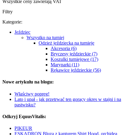
Wszystkie ceny zawierają VAT
Filtry
Kategorie:
Jeździec
Wszystko na turniej
Odzież jeździecka na turnieje
Akcesoria (6)
Bryczesy jeździeckie (7)
Koszulki turniejowe (17)
Marynarki (11)
Rękawice jeździeckie (56)
Nowe artykułu na blogu:
Właściwy popręg!
Lato i upał - jak przetrwać ten gorący okres w stajni i na
pastwisku?
Odkryj EquusVitalis:
PIKEUR
ESKADRON Bluza z kapturem Shirt Hood, orchidea