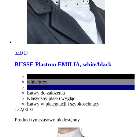
5.0 (1)
BUSSE
Plastron EMILIA, white/black
white/black
white/grey
white/navy
Łatwy do założenia
Klasyczny płaski wygląd
Łatwy w pielęgnacji i szybkoschnący
132,00 zł
Produkt tymczasowo niedostępny