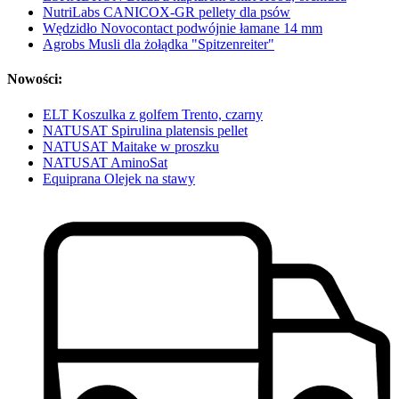
NutriLabs CANICOX-GR pellety dla psów
Wędzidło Novocontact podwójnie łamane 14 mm
Agrobs Musli dla żołądka "Spitzenreiter"
Nowości:
ELT Koszulka z golfem Trento, czarny
NATUSAT Spirulina platensis pellet
NATUSAT Maitake w proszku
NATUSAT AminoSat
Equiprana Olejek na stawy