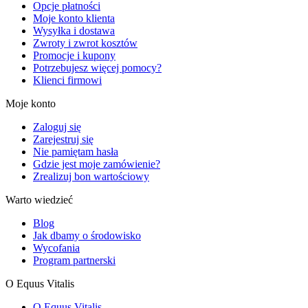
Opcje płatności
Moje konto klienta
Wysyłka i dostawa
Zwroty i zwrot kosztów
Promocje i kupony
Potrzebujesz więcej pomocy?
Klienci firmowi
Moje konto
Zaloguj się
Zarejestruj się
Nie pamiętam hasła
Gdzie jest moje zamówienie?
Zrealizuj bon wartościowy
Warto wiedzieć
Blog
Jak dbamy o środowisko
Wycofania
Program partnerski
O Equus Vitalis
O Equus Vitalis