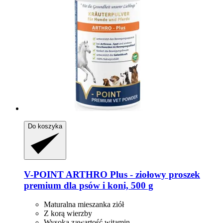
Do koszyka
V-POINT
ARTHRO Plus -​ ziołowy proszek
premium dla psów i koni, 500 g
Maturalna mieszanka ziół
Z korą wierzby
Wysoka zawartość witamin