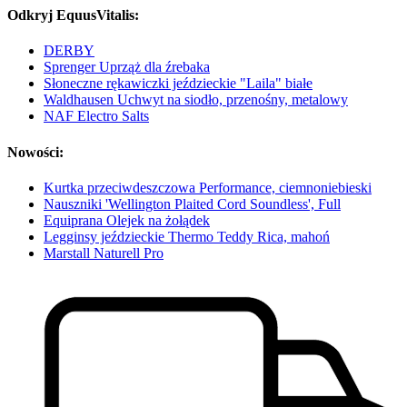
Odkryj EquusVitalis:
DERBY
Sprenger Uprząż dla źrebaka
Słoneczne rękawiczki jeździeckie "Laila" białe
Waldhausen Uchwyt na siodło, przenośny, metalowy
NAF Electro Salts
Nowości:
Kurtka przeciwdeszczowa Performance, ciemnoniebieski
Nauszniki 'Wellington Plaited Cord Soundless', Full
Equiprana Olejek na żołądek
Legginsy jeździeckie Thermo Teddy Rica, mahoń
Marstall Naturell Pro