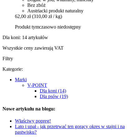
Bez zbóż
Austriacki produkt naturalny
62,00 zł
(310,00 zł / kg)
Produkt tymczasowo niedostępny
Dla koni: 14 artykułów
Wszystkie ceny zawierają VAT
Filtry
Kategorie:
Marki
V-POINT
Dla koni (14)
Dla psów (19)
Nowe artykułu na blogu:
Właściwy popręg!
Lato i upał - jak przetrwać ten gorący okres w stajni i na
pastwisku?