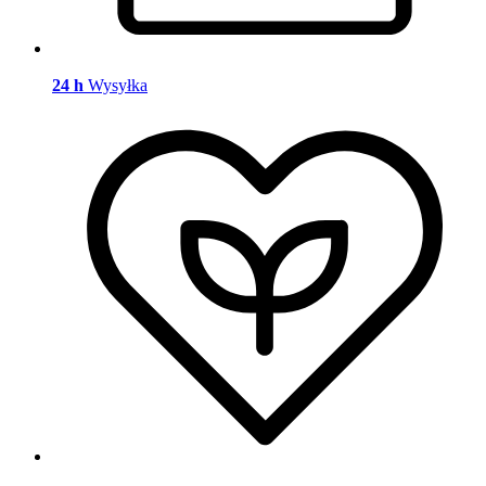
24 h
Wysyłka