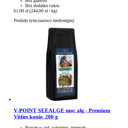
Bez glutenu
Bez dodatku cukru
61,00 zł
(244,00 zł / kg)
Produkt tymczasowo niedostępny
V-POINT
SEEALGE moc alg -​ Premium
Vitties konie, 200 g
Bogate w jod, witaminy, minerały