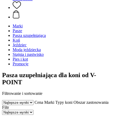
Marki
Pasze
Pasza uzupełniająca
Koń
Jeździec
Moda jeździecka
Stajnia i pastwisko
Pies i kot
Promocje
Pasza uzupełniająca dla koni od V-
POINT
Filtrowanie i sortowanie
Cena
Marki
Typy koni
Obszar zastosowania
Filtr