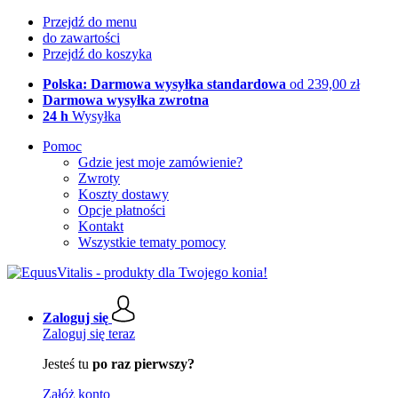
Przejdź do menu
do zawartości
Przejdź do koszyka
Polska: Darmowa wysyłka standardowa
od 239,00 zł
Darmowa wysyłka zwrotna
24 h
Wysyłka
Pomoc
Gdzie jest moje zamówienie?
Zwroty
Koszty dostawy
Opcje płatności
Kontakt
Wszystkie tematy pomocy
Zaloguj się
Zaloguj się teraz
Jesteś tu
po raz pierwszy?
Załóż konto