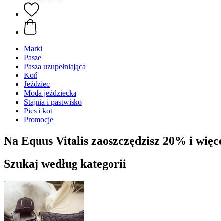
Marki
Pasze
Pasza uzupełniająca
Koń
Jeździec
Moda jeździecka
Stajnia i pastwisko
Pies i kot
Promocje
Na Equus Vitalis zaoszczędzisz 20% i więc
Szukaj według kategorii