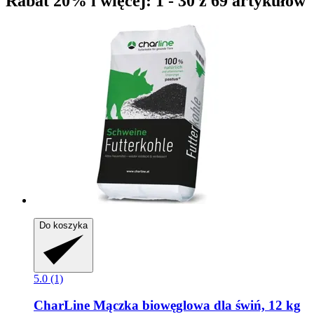
Rabat 20% i więcej: 1 - 30 z 69 artykułów
Do koszyka
5.0 (1)
CharLine
Mączka biowęglowa dla świń, 12 kg