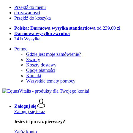
Przejdź do menu
do zawartości
Przejdź do koszyka
Polska: Darmowa wysyłka standardowa
od 239,00 zł
Darmowa wysyłka zwrotna
24 h
Wysyłka
Pomoc
Gdzie jest moje zamówienie?
Zwroty
Koszty dostawy
Opcje płatności
Kontakt
Wszystkie tematy pomocy
Zaloguj się
Zaloguj się teraz
Jesteś tu
po raz pierwszy?
Załóż konto