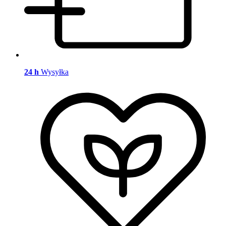
24 h
Wysyłka