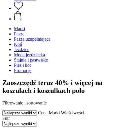
Marki
Pasze
Pasza uzupełniająca
Koń
Jeździec
Moda jeździecka
Stajnia i pastwisko
Pies i kot
Promocje
Zaoszczędź teraz 40% i więcej na
koszulach i koszulkach polo
Filtrowanie i sortowanie
Cena
Marki
Właściwości
Filtr