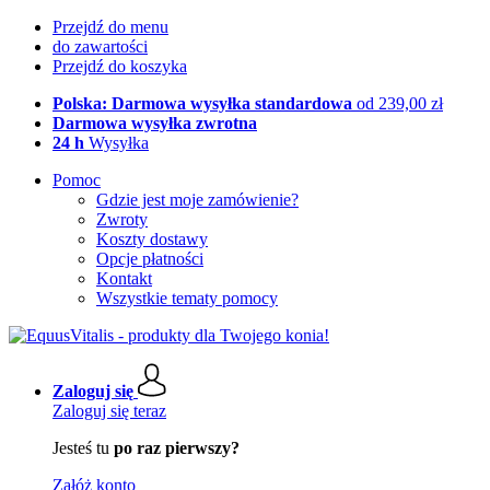
Przejdź do menu
do zawartości
Przejdź do koszyka
Polska: Darmowa wysyłka standardowa
od 239,00 zł
Darmowa wysyłka zwrotna
24 h
Wysyłka
Pomoc
Gdzie jest moje zamówienie?
Zwroty
Koszty dostawy
Opcje płatności
Kontakt
Wszystkie tematy pomocy
Zaloguj się
Zaloguj się teraz
Jesteś tu
po raz pierwszy?
Załóż konto