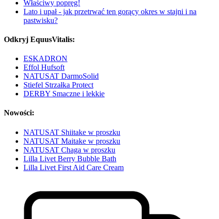
Właściwy popręg!
Lato i upał - jak przetrwać ten gorący okres w stajni i na
pastwisku?
Odkryj EquusVitalis:
ESKADRON
Effol Hufsoft
NATUSAT DarmoSolid
Stiefel Strzałka Protect
DERBY Smaczne i lekkie
Nowości:
NATUSAT Shiitake w proszku
NATUSAT Maitake w proszku
NATUSAT Chaga w proszku
Lilla Livet Berry Bubble Bath
Lilla Livet First Aid Care Cream