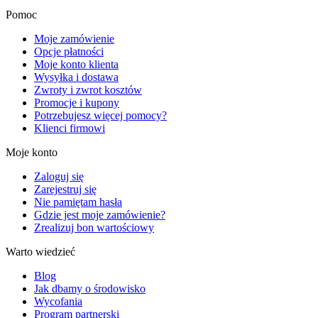
Pomoc
Moje zamówienie
Opcje płatności
Moje konto klienta
Wysyłka i dostawa
Zwroty i zwrot kosztów
Promocje i kupony
Potrzebujesz więcej pomocy?
Klienci firmowi
Moje konto
Zaloguj się
Zarejestruj się
Nie pamiętam hasła
Gdzie jest moje zamówienie?
Zrealizuj bon wartościowy
Warto wiedzieć
Blog
Jak dbamy o środowisko
Wycofania
Program partnerski