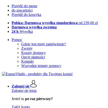
Przejdź do menu
do zawartości
Przejdź do koszyka
Polska: Darmowa wysyłka standardowa
od 239,00 zł
Darmowa wysyłka zwrotna
24 h
Wysyłka
Pomoc
Gdzie jest moje zamówienie?
Zwroty
Koszty dostawy
Opcje płatności
Kontakt
Wszystkie tematy pomocy
Zaloguj się
Zaloguj się teraz
Jesteś tu
po raz pierwszy?
Załóż konto