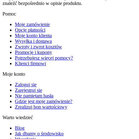
znaleźć bezpośrednio w opisie produktu.
Pomoc
Moje zamówienie
Opcje płatności
Moje konto klienta
Wysyłka i dostawa
Zwroty i zwrot kosztów
Promocje i kupony
Potrzebujesz więcej pomocy?
Klienci firmowi
Moje konto
Zaloguj się
Zarejestruj się
Nie pamiętam hasła
Gdzie jest moje zamówienie?
Zrealizuj bon wartościowy
Warto wiedzieć
Blog
Jak dbamy o środowisko