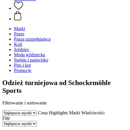
Marki
Pasze
Pasza uzupełniająca
Koń
Jeździec
Moda jeździecka
Stajnia i pastwisko
Pies i kot
Promocje
Odzież turniejowa od Schockemöhle
Sports
Filtrowanie i sortowanie
Cena
Highlights
Marki
Właściwości
Filtr