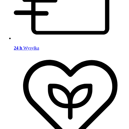
24 h
Wysyłka