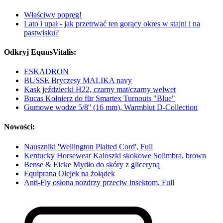
Właściwy popręg!
Lato i upał - jak przetrwać ten gorący okres w stajni i na
pastwisku?
Odkryj EquusVitalis:
ESKADRON
BUSSE Bryczesy MALIKA navy
Kask jeździecki H22, czarny mat/czarny welwet
Bucas Kołnierz do für Smartex Turnouts "Blue"
Gumowe wodze 5/8'' (16 mm), Warmblut D-Collection
Nowości:
Nauszniki 'Wellington Plaited Cord', Full
Kentucky Horsewear Kaloszki skokowe Solimbra, brown
Bense & Eicke Mydło do skóry z gliceryną
Equiprana Olejek na żołądek
Anti-Fly osłona nozdrzy przeciw insektom, Full