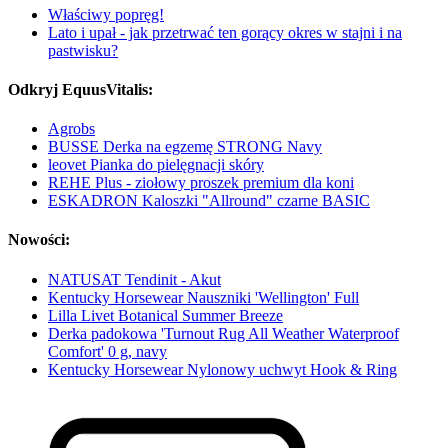
Właściwy popręg!
Lato i upał - jak przetrwać ten gorący okres w stajni i na
pastwisku?
Odkryj EquusVitalis:
Agrobs
BUSSE Derka na egzemę STRONG Navy
leovet Pianka do pielęgnacji skóry
REHE Plus - ziołowy proszek premium dla koni
ESKADRON Kaloszki "Allround" czarne BASIC
Nowości:
NATUSAT Tendinit - Akut
Kentucky Horsewear Nauszniki 'Wellington' Full
Lilla Livet Botanical Summer Breeze
Derka padokowa 'Turnout Rug All Weather Waterproof
Comfort' 0 g, navy
Kentucky Horsewear Nylonowy uchwyt Hook & Ring