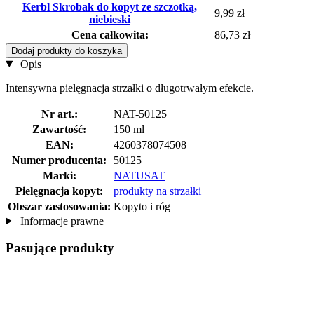
Kerbl Skrobak do kopyt ze szczotką,
9,99 zł
niebieski
Cena całkowita:
86,73 zł
Dodaj produkty do koszyka
Opis
Intensywna pielęgnacja strzałki o długotrwałym efekcie.
Nr art.:
NAT-50125
Zawartość:
150 ml
EAN:
4260378074508
Numer producenta:
50125
Marki:
NATUSAT
Pielęgnacja kopyt:
produkty na strzałki
Obszar zastosowania:
Kopyto i róg
Informacje prawne
Pasujące produkty