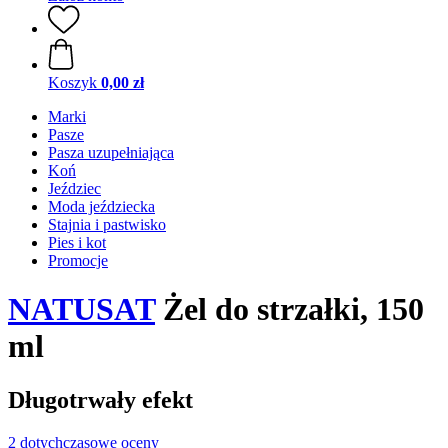
Koszyk
0,00 zł
Marki
Pasze
Pasza uzupełniająca
Koń
Jeździec
Moda jeździecka
Stajnia i pastwisko
Pies i kot
Promocje
NATUSAT
Żel do strzałki, 150
ml
Długotrwały efekt
2 dotychczasowe oceny