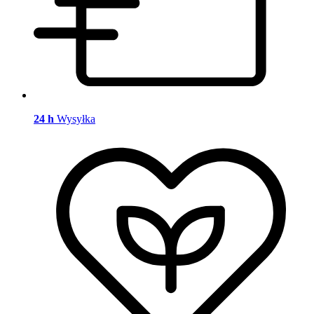
24 h
Wysyłka