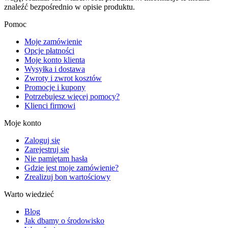
znaleźć bezpośrednio w opisie produktu.
Pomoc
Moje zamówienie
Opcje płatności
Moje konto klienta
Wysyłka i dostawa
Zwroty i zwrot kosztów
Promocje i kupony
Potrzebujesz więcej pomocy?
Klienci firmowi
Moje konto
Zaloguj się
Zarejestruj się
Nie pamiętam hasła
Gdzie jest moje zamówienie?
Zrealizuj bon wartościowy
Warto wiedzieć
Blog
Jak dbamy o środowisko