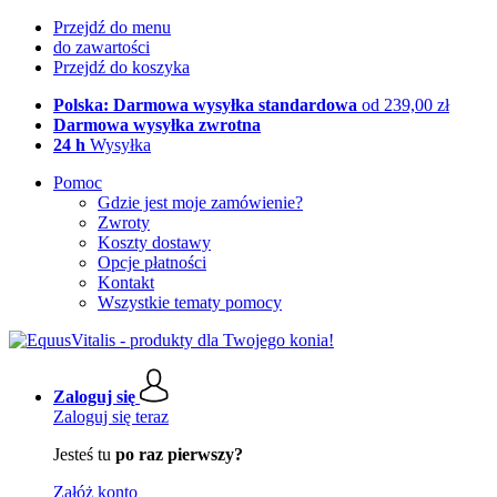
Przejdź do menu
do zawartości
Przejdź do koszyka
Polska: Darmowa wysyłka standardowa
od 239,00 zł
Darmowa wysyłka zwrotna
24 h
Wysyłka
Pomoc
Gdzie jest moje zamówienie?
Zwroty
Koszty dostawy
Opcje płatności
Kontakt
Wszystkie tematy pomocy
Zaloguj się
Zaloguj się teraz
Jesteś tu
po raz pierwszy?
Załóż konto