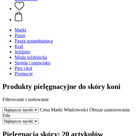
Marki
Pasze
Pasza uzupełniająca
Koń
Jeździec
Moda jeździecka
Stajnia i pastwisko
Pies i kot
Promocje
Produkty pielęgnacyjne do skóry koni
Filtrowanie i sortowanie
Cena
Marki
Właściwości
Obszar zastosowania
Filtr
Pielęgnacja skóry: 20 artykułów