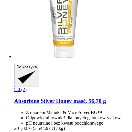
Do koszyka
5.0 (2)
Absorbine
Silver Honey maść, 56,70 g
Z miodem Manuka & MicroSilver BG™
Odpowiedni również dla innych gatunków ssaków
pH neutralne i bez kwasu podchlorawego
201,00 zł
(3 544,97 zł / kg)