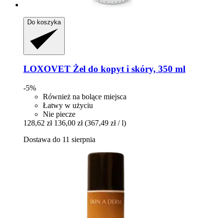
Do koszyka
LOXOVET
Żel do kopyt i skóry, 350 ml
-5%
Również na bolące miejsca
Łatwy w użyciu
Nie piecze
128,62 zł
136,00 zł
(367,49 zł / l)
Dostawa do 11 sierpnia