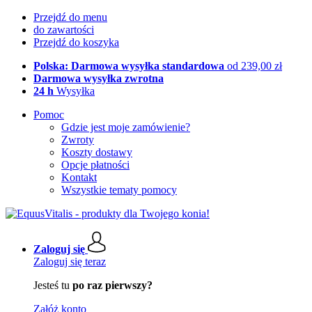
Przejdź do menu
do zawartości
Przejdź do koszyka
Polska: Darmowa wysyłka standardowa
od 239,00 zł
Darmowa wysyłka zwrotna
24 h
Wysyłka
Pomoc
Gdzie jest moje zamówienie?
Zwroty
Koszty dostawy
Opcje płatności
Kontakt
Wszystkie tematy pomocy
Zaloguj się
Zaloguj się teraz
Jesteś tu
po raz pierwszy?
Załóż konto