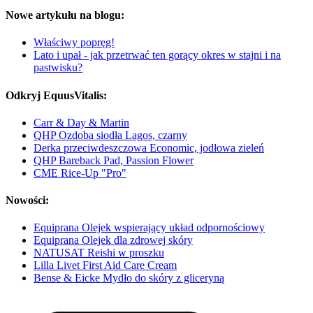
Nowe artykułu na blogu:
Właściwy popręg!
Lato i upał - jak przetrwać ten gorący okres w stajni i na
pastwisku?
Odkryj EquusVitalis:
Carr & Day & Martin
QHP Ozdoba siodła Lagos, czarny
Derka przeciwdeszczowa Economic, jodłowa zieleń
QHP Bareback Pad, Passion Flower
CME Rice-Up "Pro"
Nowości:
Equiprana Olejek wspierający układ odpornościowy
Equiprana Olejek dla zdrowej skóry
NATUSAT Reishi w proszku
Lilla Livet First Aid Care Cream
Bense & Eicke Mydło do skóry z gliceryną