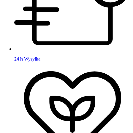
24 h
Wysyłka