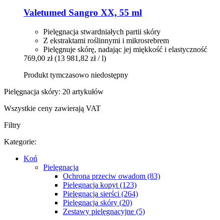
Valetumed
Sangro XX, 55 ml
Pielęgnacja stwardniałych partii skóry
Z ekstraktami roślinnymi i mikrosrebrem
Pielęgnuje skórę, nadając jej miękkość i elastyczność
769,00 zł
(13 981,82 zł / l)
Produkt tymczasowo niedostępny
Pielęgnacja skóry: 20 artykułów
Wszystkie ceny zawierają VAT
Filtry
Kategorie:
Koń
Pielęgnacja
Ochrona przeciw owadom (83)
Pielęgnacja kopyt (123)
Pielęgnacja sierści (264)
Pielęgnacja skóry (20)
Zestawy pielęgnacyjne (5)