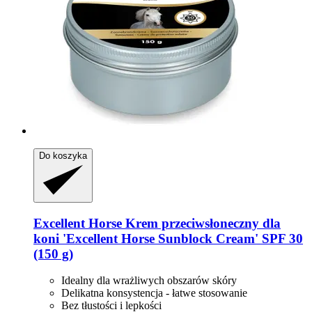
Do koszyka
Excellent Horse
Krem przeciwsłoneczny dla
koni 'Excellent Horse Sunblock Cream' SPF 30
(150 g)
Idealny dla wrażliwych obszarów skóry
Delikatna konsystencja - łatwe stosowanie
Bez tłustości i lepkości