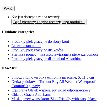
Pokaż
Nie jest dostępna żadna recenzja
Bądź pierwszy i napisz recenzję tego produktu.
Ulubione kategorie:
Produkty pielęgnacyjne do skóry koni
Leczenie ran u koni
Produkty pielęgnacyjne dla kotów
Pierwsza pomoc - wszystko związane z pierwszą pomocą
Produkty pielęgnacyjne dla koni od Absorbine
Nowości:
Smycz i gumowa piłka ochronna na ścianę, S, 11,5 cm
Derka padokowa 'Turnout Rug All Weather Waterproof
Comfort' 0 g, navy
Equiprana Olejek wspierający układ odpornościowy
Chia de Gracia Anti-Lami
Maska przeciw insektom 'Skin Friendly with ears', black