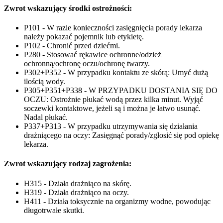
Zwrot wskazujący środki ostrożności:
P101 - W razie konieczności zasięgnięcia porady lekarza
należy pokazać pojemnik lub etykietę.
P102 - Chronić przed dziećmi.
P280 - Stosować rękawice ochronne/odzież
ochronną/ochronę oczu/ochronę twarzy.
P302+P352 - W przypadku kontaktu ze skórą: Umyć dużą
ilością wody.
P305+P351+P338 - W PRZYPADKU DOSTANIA SIĘ DO
OCZU: Ostrożnie płukać wodą przez kilka minut. Wyjąć
soczewki kontaktowe, jeżeli są i można je łatwo usunąć.
Nadal płukać.
P337+P313 - W przypadku utrzymywania się działania
drażniącego na oczy: Zasięgnąć porady/zgłosić się pod opiekę
lekarza.
Zwrot wskazujący rodzaj zagrożenia:
H315 - Działa drażniąco na skórę.
H319 - Działa drażniąco na oczy.
H411 - Działa toksycznie na organizmy wodne, powodując
długotrwałe skutki.