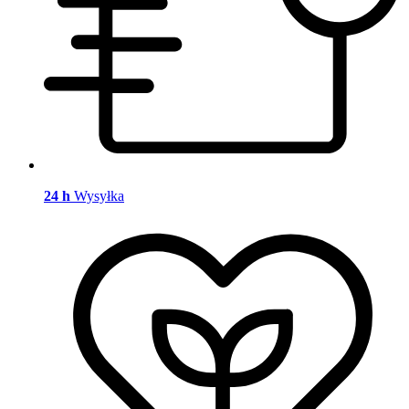
24 h
Wysyłka