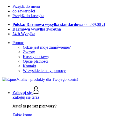
Przejdź do menu
do zawartości
Przejdź do koszyka
Polska: Darmowa wysyłka standardowa
od 239,00 zł
Darmowa wysyłka zwrotna
24 h
Wysyłka
Pomoc
Gdzie jest moje zamówienie?
Zwroty
Koszty dostawy
Opcje płatności
Kontakt
Wszystkie tematy pomocy
Zaloguj się
Zaloguj się teraz
Jesteś tu
po raz pierwszy?
Załóż konto