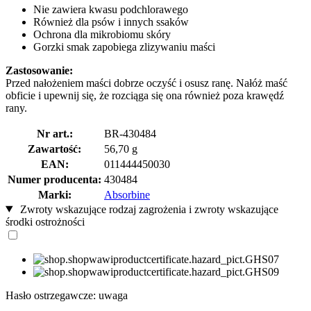
Nie zawiera kwasu podchlorawego
Również dla psów i innych ssaków
Ochrona dla mikrobiomu skóry
Gorzki smak zapobiega zlizywaniu maści
Zastosowanie:
Przed nałożeniem maści dobrze oczyść i osusz ranę. Nałóż maść
obficie i upewnij się, że rozciąga się ona również poza krawędź
rany.
Nr art.:
BR-430484
Zawartość:
56,70 g
EAN:
011444450030
Numer producenta:
430484
Marki:
Absorbine
Zwroty wskazujące rodzaj zagrożenia i zwroty wskazujące
środki ostrożności
Hasło ostrzegawcze: uwaga