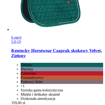
6 opcji
5.0 (2)
Kentucky Horsewear
Czaprak skokowy Velvet,
Zielony
Zielony
Błękitny
Czerwony
Pomarańczowy
Pudrowy fiolet
+1
Szeroka gama kolorystyczna
Miękki i delikatny aksamit
Doskonała amortyzacja
359,00 zł