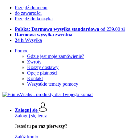
Przejdź do menu
do zawartości
Przejdź do koszyka
Polska: Darmowa wysyłka standardowa
od 239,00 zł
Darmowa wysyłka zwrotna
24 h
Wysyłka
Pomoc
Gdzie jest moje zamówienie?
Zwroty
Koszty dostawy
Opcje płatności
Kontakt
Wszystkie tematy pomocy
Zaloguj się
Zaloguj się teraz
Jesteś tu
po raz pierwszy?
Załóż konto