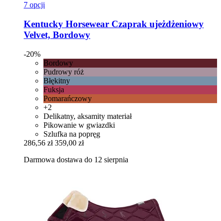
7 opcji
Kentucky Horsewear
Czaprak ujeżdżeniowy
Velvet, Bordowy
-20%
Bordowy
Pudrowy róż
Błękitny
Fuksja
Pomarańczowy
+2
Delikatny, aksamity materiał
Pikowanie w gwiazdki
Szlufka na popręg
286,56 zł
359,00 zł
Darmowa dostawa do 12 sierpnia