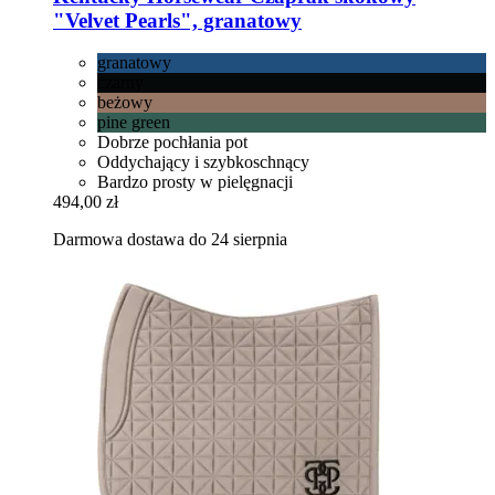
"Velvet Pearls", granatowy
granatowy
czarny
beżowy
pine green
Dobrze pochłania pot
Oddychający i szybkoschnący
Bardzo prosty w pielęgnacji
494,00 zł
Darmowa dostawa do 24 sierpnia