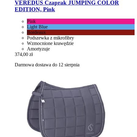
VEREDUS
Czaprak JUMPING COLOR
EDITION, Pink
Pink
Light Blue
Bordeaux
Podszewka z mikrofibry
Wzmocnione krawędzie
Amortyzuje
374,00 zł
Darmowa dostawa do 12 sierpnia