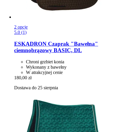
2 opcje
5.0 (1)
ESKADRON
Czaprak "Bawełna"
ciemnobrązowy BASIC, DL
Chroni grzbiet konia
Wykonany z bawełny
W atrakcyjnej cenie
180,00 zł
Dostawa do 25 sierpnia