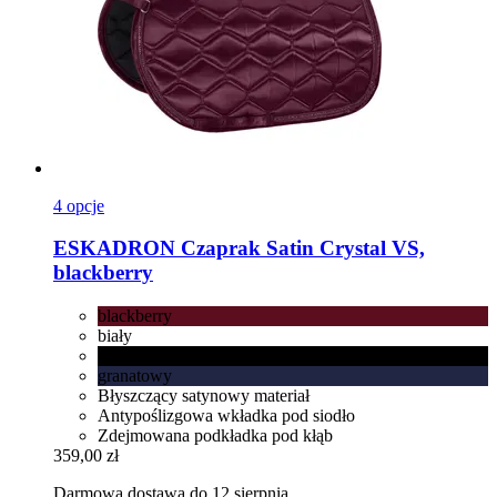
4 opcje
ESKADRON
Czaprak Satin Crystal VS,
blackberry
blackberry
biały
czarny
granatowy
Błyszczący satynowy materiał
Antypoślizgowa wkładka pod siodło
Zdejmowana podkładka pod kłąb
359,00 zł
Darmowa dostawa do 12 sierpnia