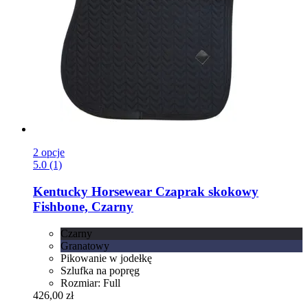
2 opcje
5.0 (1)
Kentucky Horsewear
Czaprak skokowy
Fishbone, Czarny
Czarny
Granatowy
Pikowanie w jodełkę
Szlufka na popręg
Rozmiar: Full
426,00 zł