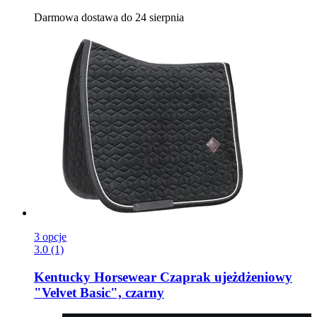
Darmowa dostawa do 24 sierpnia
3 opcje
3.0 (1)
Kentucky Horsewear
Czaprak ujeżdżeniowy
"Velvet Basic", czarny