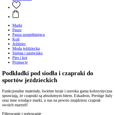
Marki
Pasze
Pasza uzupełniająca
Koń
Jeździec
Moda jeździecka
Stajnia i pastwisko
Pies i kot
Promocje
Podkładki pod siodła i czapraki do
sportów jeździeckich
Funkcjonalne materiały, świetne kroje i szeroka gama kolorystyczna
sprawiają, że czapraki są absolutnym hitem. Eskadron, Prestige Italy
oraz inne wiodące marki, u nas na pewno znajdziesz czaprak
swoich marzeń!
Filtrowanie i sortowanie