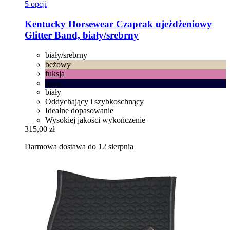
5 opcji
Kentucky Horsewear
Czaprak ujeżdżeniowy
Glitter Band, biały/srebrny
biały/srebrny
beżowy
fuksja
navy
biały
Oddychający i szybkoschnący
Idealne dopasowanie
Wysokiej jakości wykończenie
315,00 zł
Darmowa dostawa do 12 sierpnia