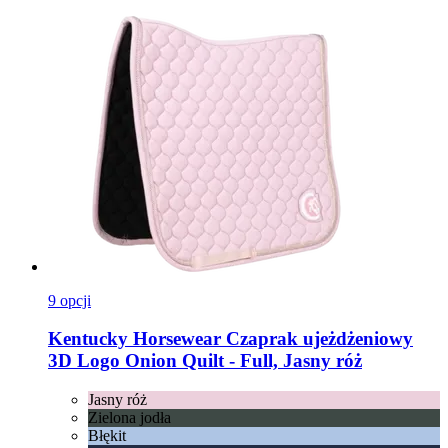
9 opcji
Kentucky Horsewear
Czaprak ujeżdżeniowy
3D Logo Onion Quilt -​ Full, Jasny róż
Jasny róż
Zielona jodła
Błękit