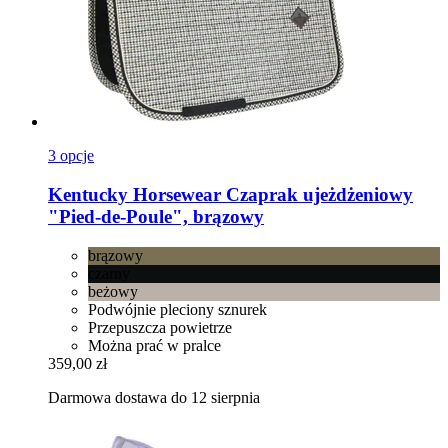
3 opcje
Kentucky Horsewear
Czaprak ujeżdżeniowy
"Pied-​de-​Poule", brązowy
brązowy
czarny
beżowy
Podwójnie pleciony sznurek
Przepuszcza powietrze
Można prać w pralce
359,00 zł
Darmowa dostawa do 12 sierpnia