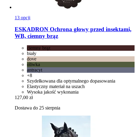
13 opcji
ESKADRON
Ochrona głowy przed insektami,
WB, ciemny brąz
ciemny brąz
biały
dove
oliwka
antracyt
+8
Szydełkowana dla optymalnego dopasowania
Elastyczny materiał na uszach
Wysoka jakość wykonania
127,00 zł
Dostawa do 25 sierpnia