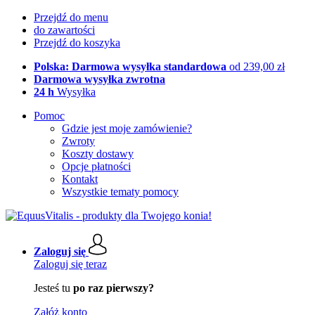
Przejdź do menu
do zawartości
Przejdź do koszyka
Polska: Darmowa wysyłka standardowa
od 239,00 zł
Darmowa wysyłka zwrotna
24 h
Wysyłka
Pomoc
Gdzie jest moje zamówienie?
Zwroty
Koszty dostawy
Opcje płatności
Kontakt
Wszystkie tematy pomocy
Zaloguj się
Zaloguj się teraz
Jesteś tu
po raz pierwszy?
Załóż konto