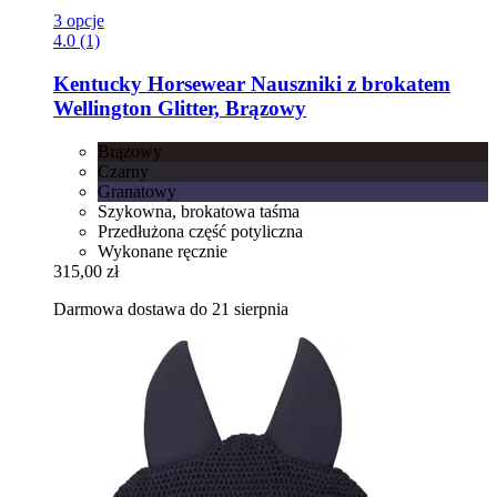
3 opcje
4.0 (1)
Kentucky Horsewear
Nauszniki z brokatem
Wellington Glitter, Brązowy
Brązowy
Czarny
Granatowy
Szykowna, brokatowa taśma
Przedłużona część potyliczna
Wykonane ręcznie
315,00 zł
Darmowa dostawa do 21 sierpnia