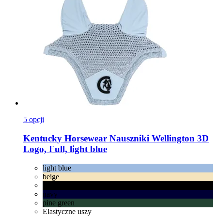
5 opcji
Kentucky Horsewear
Nauszniki Wellington 3D
Logo, Full, light blue
light blue
beige
black
navy
pine green
Elastyczne uszy