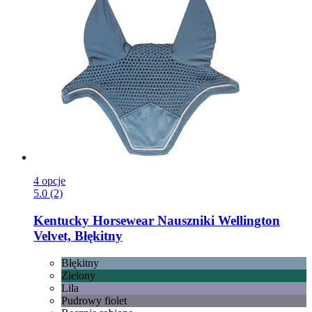
4 opcje
5.0 (2)
Kentucky Horsewear
Nauszniki Wellington
Velvet, Błękitny
Błękitny
Zielony
Lila
Pudrowy fiolet