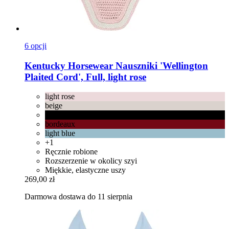
6 opcji
Kentucky Horsewear
Nauszniki 'Wellington
Plaited Cord', Full, light rose
light rose
beige
black
bordeaux
light blue
+1
Ręcznie robione
Rozszerzenie w okolicy szyi
Miękkie, elastyczne uszy
269,00 zł
Darmowa dostawa do 11 sierpnia