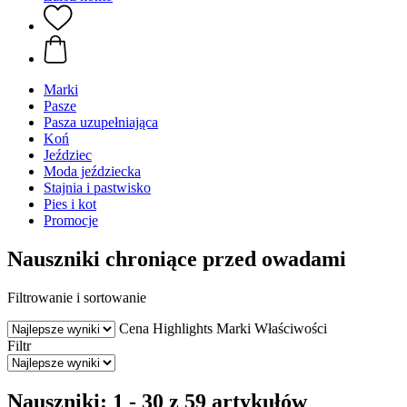
Marki
Pasze
Pasza uzupełniająca
Koń
Jeździec
Moda jeździecka
Stajnia i pastwisko
Pies i kot
Promocje
Nauszniki chroniące przed owadami
Filtrowanie i sortowanie
Cena
Highlights
Marki
Właściwości
Filtr
Nauszniki: 1 - 30 z 59 artykułów