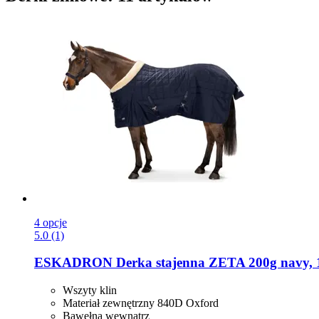
4 opcje
5.0 (1)
ESKADRON
Derka stajenna ZETA 200g navy, 
Wszyty klin
Materiał zewnętrzny 840D Oxford
Bawełna wewnątrz