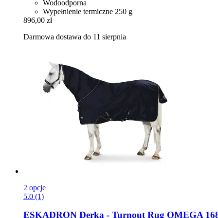
Wodoodporna
Wypełnienie termiczne 250 g
896,00 zł
Darmowa dostawa do 11 sierpnia
2 opcje
5.0 (1)
ESKADRON
Derka -​ Turnout Rug OMEGA 1680