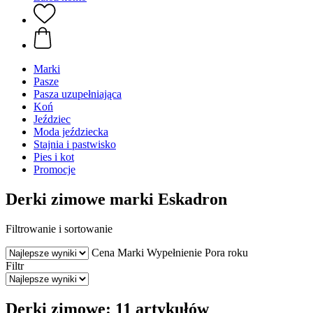
Marki
Pasze
Pasza uzupełniająca
Koń
Jeździec
Moda jeździecka
Stajnia i pastwisko
Pies i kot
Promocje
Derki zimowe marki Eskadron
Filtrowanie i sortowanie
Cena
Marki
Wypełnienie
Pora roku
Filtr
Derki zimowe: 11 artykułów