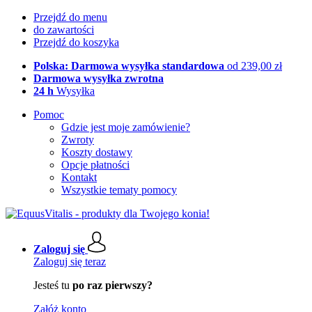
Przejdź do menu
do zawartości
Przejdź do koszyka
Polska: Darmowa wysyłka standardowa
od 239,00 zł
Darmowa wysyłka zwrotna
24 h
Wysyłka
Pomoc
Gdzie jest moje zamówienie?
Zwroty
Koszty dostawy
Opcje płatności
Kontakt
Wszystkie tematy pomocy
Zaloguj się
Zaloguj się teraz
Jesteś tu
po raz pierwszy?
Załóż konto