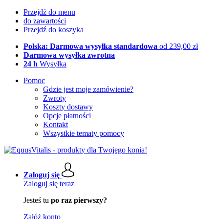
Przejdź do menu
do zawartości
Przejdź do koszyka
Polska: Darmowa wysyłka standardowa
od 239,00 zł
Darmowa wysyłka zwrotna
24 h
Wysyłka
Pomoc
Gdzie jest moje zamówienie?
Zwroty
Koszty dostawy
Opcje płatności
Kontakt
Wszystkie tematy pomocy
Zaloguj się
Zaloguj się teraz
Jesteś tu
po raz pierwszy?
Załóż konto