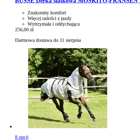
BUSSE
Derka siatkowa MOSKITO-​FRANSEN III
Znakomity komfort
Więcej radości z jazdy
Wytrzymała i oddychająca
256,00 zł
Darmowa dostawa do 11 sierpnia
8 opcji