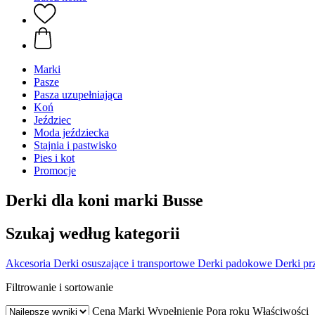
Marki
Pasze
Pasza uzupełniająca
Koń
Jeździec
Moda jeździecka
Stajnia i pastwisko
Pies i kot
Promocje
Derki dla koni marki Busse
Szukaj według kategorii
Akcesoria
Derki osuszające i transportowe
Derki padokowe
Derki p
Filtrowanie i sortowanie
Cena
Marki
Wypełnienie
Pora roku
Właściwości