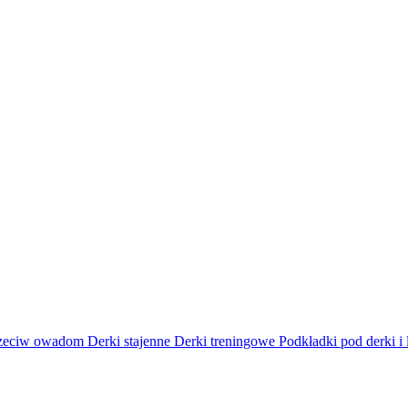
rzeciw owadom
Derki stajenne
Derki treningowe
Podkładki pod derki i 