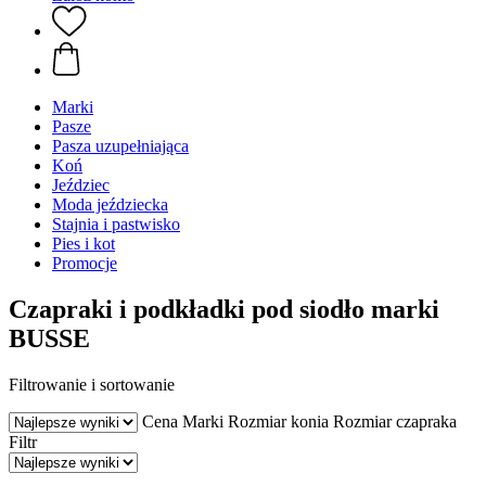
Marki
Pasze
Pasza uzupełniająca
Koń
Jeździec
Moda jeździecka
Stajnia i pastwisko
Pies i kot
Promocje
Czapraki i podkładki pod siodło marki
BUSSE
Filtrowanie i sortowanie
Cena
Marki
Rozmiar konia
Rozmiar czapraka
Filtr