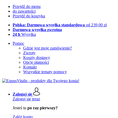
Przejdź do menu
do zawartości
Przejdź do koszyka
Polska: Darmowa wysyłka standardowa
od 239,00 zł
Darmowa wysyłka zwrotna
24 h
Wysyłka
Pomoc
Gdzie jest moje zamówienie?
Zwroty
Koszty dostawy
Opcje płatności
Kontakt
Wszystkie tematy pomocy
Zaloguj się
Zaloguj się teraz
Jesteś tu
po raz pierwszy?
Załóż konto