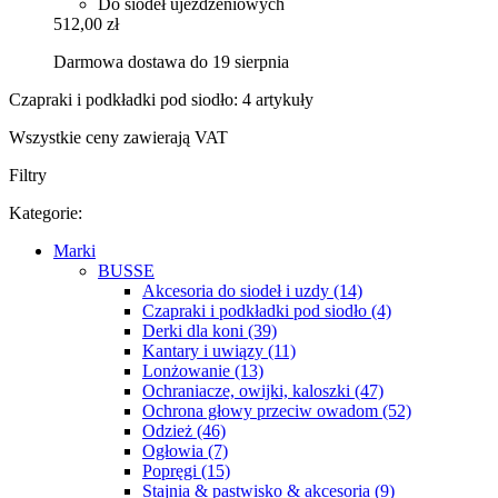
Do siodeł ujeżdżeniowych
512,00 zł
Darmowa dostawa do 19 sierpnia
Czapraki i podkładki pod siodło: 4 artykuły
Wszystkie ceny zawierają VAT
Filtry
Kategorie:
Marki
BUSSE
Akcesoria do siodeł i uzdy (14)
Czapraki i podkładki pod siodło (4)
Derki dla koni (39)
Kantary i uwiązy (11)
Lonżowanie (13)
Ochraniacze, owijki, kaloszki (47)
Ochrona głowy przeciw owadom (52)
Odzież (46)
Ogłowia (7)
Popręgi (15)
Stajnia & pastwisko & akcesoria (9)