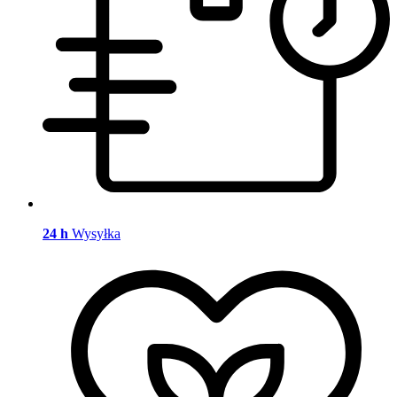
24 h
Wysyłka