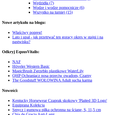
Wędzidła (7)
Wodze i wodze pomocnicze (6)
Wszystko na turniej (15)
Nowe artykułu na blogu:
Właściwy popręg!
Lato i upał - jak przetrwać ten gorący okres w stajni i na
pastwisku?
Odkryj EquusVitalis:
NAF
Höveler Western Basic
MagicBrush Zgrzebło plastikowe WaterLily
QHP Ochraniacz nosa przeciw owadom, Czarny
The Goodstuff WOŁOWINA Adult sucha karma
Nowości:
Kentucky Horsewear Czaprak skokowy 'Plaited 3D Logo'
Equiprana Kolekcja
Smycz i gumowa piłka ochronna na ścianę, S, 11,5 cm
Chia de Gracia Anti-Lami