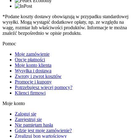
*Podane koszty dostawy obowiązują w przypadku standardowej
wysyłki. Mogą wystąpić dodatkowe opłaty, np. ze względu na
wagę, rozmiar lub właściwości produktów. Informacje te można
znaleźć bezpośrednio w opisie produktu.
Pomoc
Moje zamówienie
Opcje płatności
Moje konto klienta
Wysyłka i dostawa
Zwroty i zwrot kosztów
Promocje i kupony
Potrzebujesz więcej pomocy?
Klienci firmowi
Moje konto
Zaloguj się
Zarejestruj się
Nie pamiętam hasła
Gdzie jest moje zamówienie?
Zrealizuj bon wartościowy