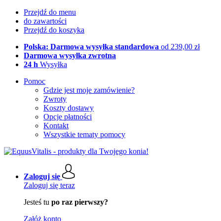
Przejdź do menu
do zawartości
Przejdź do koszyka
Polska: Darmowa wysyłka standardowa
od 239,00 zł
Darmowa wysyłka zwrotna
24 h
Wysyłka
Pomoc
Gdzie jest moje zamówienie?
Zwroty
Koszty dostawy
Opcje płatności
Kontakt
Wszystkie tematy pomocy
Zaloguj się
Zaloguj się teraz
Jesteś tu
po raz pierwszy?
Załóż konto