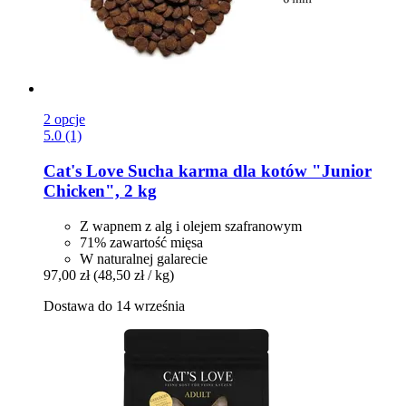
2 opcje
5.0 (1)
Cat's Love
Sucha karma dla kotów "Junior
Chicken", 2 kg
Z wapnem z alg i olejem szafranowym
71% zawartość mięsa
W naturalnej galarecie
97,00 zł
(48,50 zł / kg)
Dostawa do 14 września