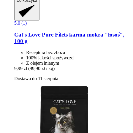
Do koszyka
5.0 (1)
Cat's Love
Pure Filets karma mokra "łosoś",
100 g
Receptura bez zboża
100% jakości spożywczej
Z olejem lnianym
9,99 zł
(99,90 zł / kg)
Dostawa do 11 sierpnia