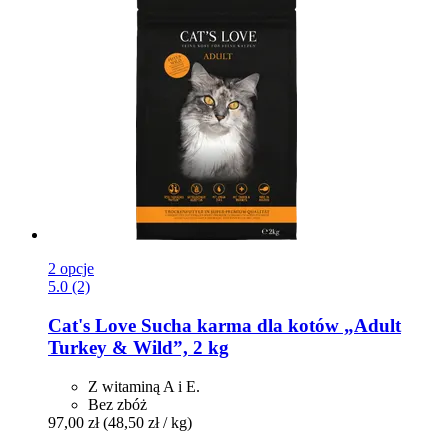
2 opcje
5.0 (2)
Cat's Love
Sucha karma dla kotów „Adult
Turkey & Wild”, 2 kg
Z witaminą A i E.
Bez zbóż
97,00 zł
(48,50 zł / kg)