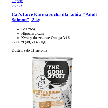
2 opcje
5.0 (5)
Cat's Love
Karma sucha dla kotów "Adult
Salmon", 2 kg
Bez zbóż
Hipoalergiczne
Kwasy tłuszczowe Omega 3 i 6
97,00 zł
(48,50 zł / kg)
Dostawa do 11 sierpnia