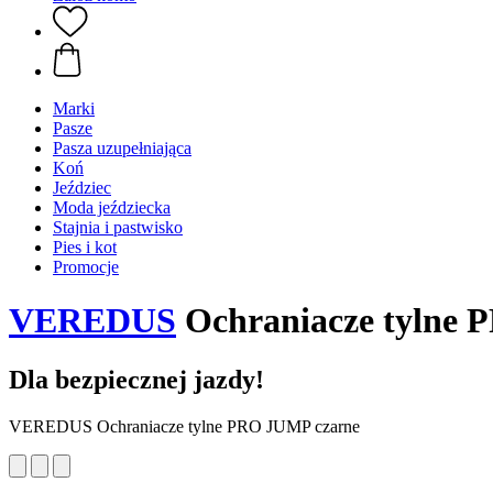
Marki
Pasze
Pasza uzupełniająca
Koń
Jeździec
Moda jeździecka
Stajnia i pastwisko
Pies i kot
Promocje
VEREDUS
Ochraniacze tylne 
Dla bezpiecznej jazdy!
VEREDUS Ochraniacze tylne PRO JUMP czarne