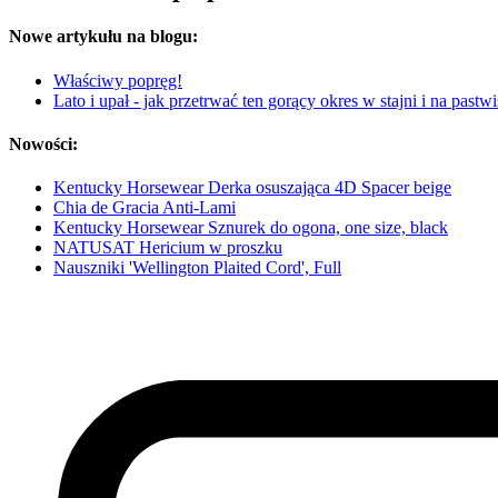
Nowe artykułu na blogu:
Właściwy popręg!
Lato i upał - jak przetrwać ten gorący okres w stajni i na pastw
Nowości:
Kentucky Horsewear Derka osuszająca 4D Spacer beige
Chia de Gracia Anti-Lami
Kentucky Horsewear Sznurek do ogona, one size, black
NATUSAT Hericium w proszku
Nauszniki 'Wellington Plaited Cord', Full