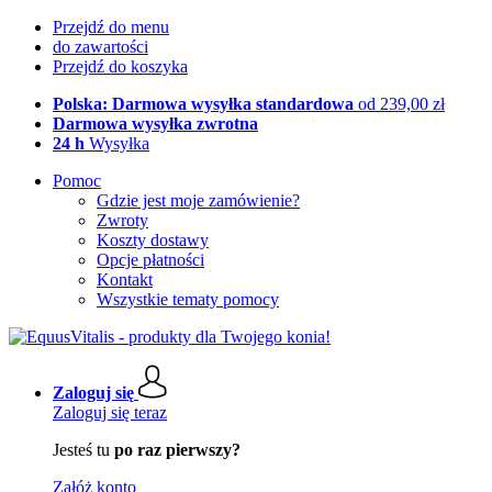
Przejdź do menu
do zawartości
Przejdź do koszyka
Polska: Darmowa wysyłka standardowa
od 239,00 zł
Darmowa wysyłka zwrotna
24 h
Wysyłka
Pomoc
Gdzie jest moje zamówienie?
Zwroty
Koszty dostawy
Opcje płatności
Kontakt
Wszystkie tematy pomocy
Zaloguj się
Zaloguj się teraz
Jesteś tu
po raz pierwszy?
Załóż konto