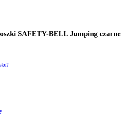
aloszki SAFETY-BELL Jumping czarne
isku?
cy