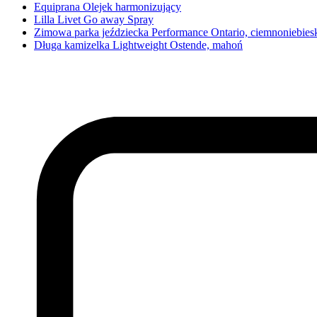
Equiprana Olejek harmonizujący
Lilla Livet Go away Spray
Zimowa parka jeździecka Performance Ontario, ciemnoniebies
Długa kamizelka Lightweight Ostende, mahoń