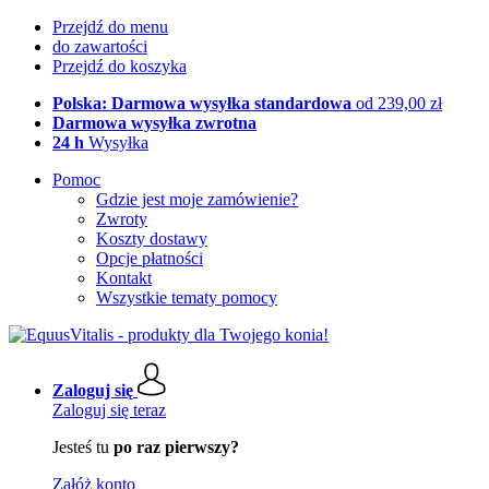
Przejdź do menu
do zawartości
Przejdź do koszyka
Polska: Darmowa wysyłka standardowa
od 239,00 zł
Darmowa wysyłka zwrotna
24 h
Wysyłka
Pomoc
Gdzie jest moje zamówienie?
Zwroty
Koszty dostawy
Opcje płatności
Kontakt
Wszystkie tematy pomocy
Zaloguj się
Zaloguj się teraz
Jesteś tu
po raz pierwszy?
Załóż konto