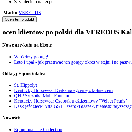
Z zapięciem na rzep
Marki:
VEREDUS
Oceń ten produkt
ocen klientów po polski dla VEREDUS K
Nowe artykułu na blogu:
Właściwy popręg!
Lato i upał - jak przetrwać ten gorący okres w stajni i na pastw
Odkryj EquusVitalis:
St. Hippolyt
Kentucky Horsewear Derka na egzemę z kołnierzem
QHP Szczotka Multi Function
Kentucky Horsewear Czaprak ujeżdżeniowy "Velvet Pearls"
Kask jeździecki Vita GST - szeroki daszek, niebieski/błyszczą
Nowości:
Equiprana The Collection