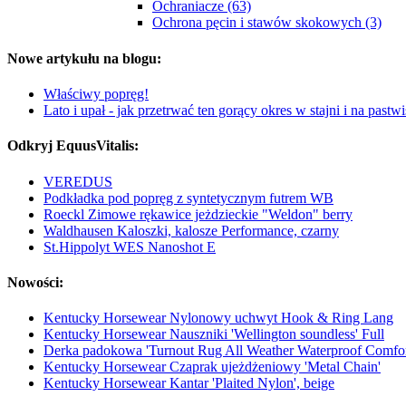
Ochraniacze (63)
Ochrona pęcin i stawów skokowych (3)
Nowe artykułu na blogu:
Właściwy popręg!
Lato i upał - jak przetrwać ten gorący okres w stajni i na pastw
Odkryj EquusVitalis:
VEREDUS
Podkładka pod popręg z syntetycznym futrem WB
Roeckl Zimowe rękawice jeżdzieckie "Weldon" berry
Waldhausen Kaloszki, kalosze Performance, czarny
St.Hippolyt WES Nanoshot E
Nowości:
Kentucky Horsewear Nylonowy uchwyt Hook & Ring Lang
Kentucky Horsewear Nauszniki 'Wellington soundless' Full
Derka padokowa 'Turnout Rug All Weather Waterproof Comfort
Kentucky Horsewear Czaprak ujeżdżeniowy 'Metal Chain'
Kentucky Horsewear Kantar 'Plaited Nylon', beige