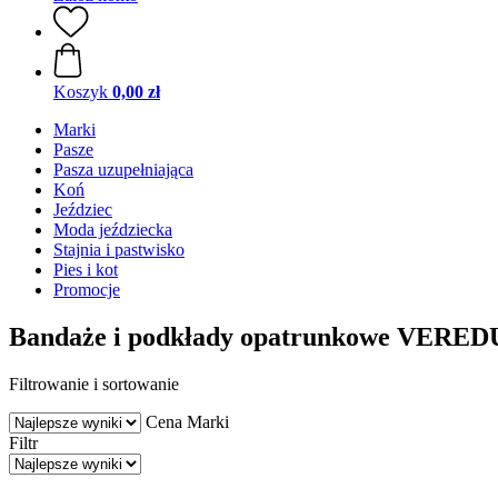
Koszyk
0,00 zł
Marki
Pasze
Pasza uzupełniająca
Koń
Jeździec
Moda jeździecka
Stajnia i pastwisko
Pies i kot
Promocje
Bandaże i podkłady opatrunkowe VERED
Filtrowanie i sortowanie
Cena
Marki
Filtr