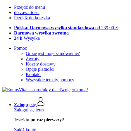
Przejdź do menu
do zawartości
Przejdź do koszyka
Polska: Darmowa wysyłka standardowa
od 239,00 zł
Darmowa wysyłka zwrotna
24 h
Wysyłka
Pomoc
Gdzie jest moje zamówienie?
Zwroty
Koszty dostawy
Opcje płatności
Kontakt
Wszystkie tematy pomocy
Zaloguj się
Zaloguj się teraz
Jesteś tu
po raz pierwszy?
Załóż konto