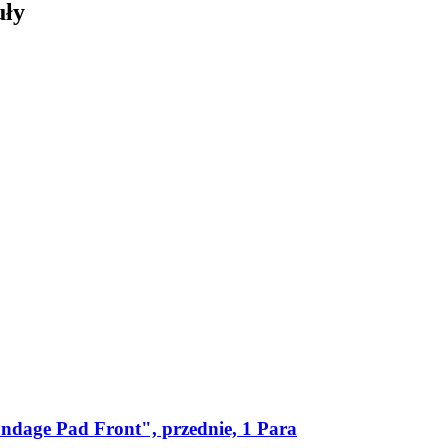
uły
dage Pad Front", przednie, 1 Para