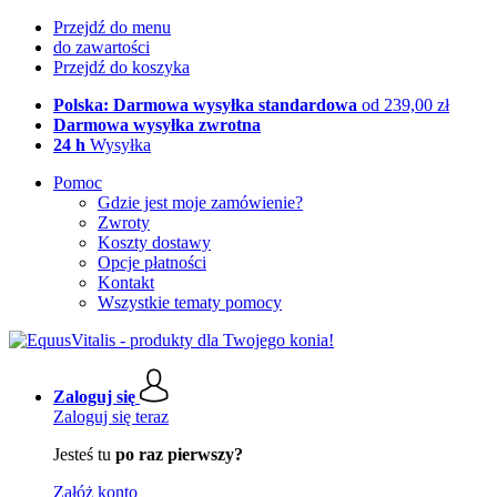
Przejdź do menu
do zawartości
Przejdź do koszyka
Polska: Darmowa wysyłka standardowa
od 239,00 zł
Darmowa wysyłka zwrotna
24 h
Wysyłka
Pomoc
Gdzie jest moje zamówienie?
Zwroty
Koszty dostawy
Opcje płatności
Kontakt
Wszystkie tematy pomocy
Zaloguj się
Zaloguj się teraz
Jesteś tu
po raz pierwszy?
Załóż konto