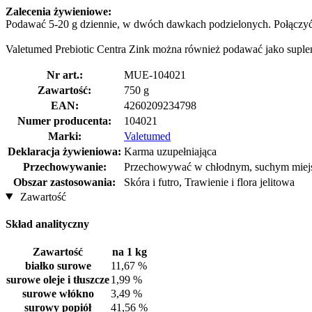
Zalecenia żywieniowe:
Podawać 5-20 g dziennie, w dwóch dawkach podzielonych. Połączyć z
Valetumed Prebiotic Centra Zink można również podawać jako supleme
Nr art.:
MUE-104021
Zawartość:
750 g
EAN:
4260209234798
Numer producenta:
104021
Marki:
Valetumed
Deklaracja żywieniowa:
Karma uzupełniająca
Przechowywanie:
Przechowywać w chłodnym, suchym miejsc
Obszar zastosowania:
Skóra i futro, Trawienie i flora jelitowa
Zawartość
Skład analityczny
Zawartość
na 1 kg
białko surowe
11,67 %
surowe oleje i tłuszcze
1,99 %
surowe włókno
3,49 %
surowy popiół
41,56 %