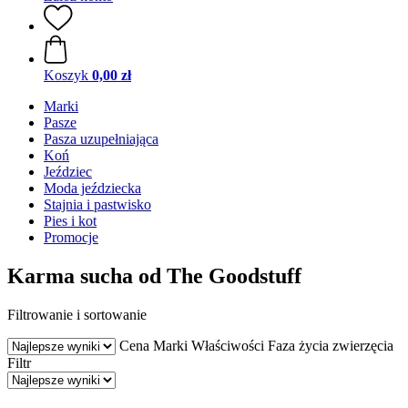
Koszyk
0,00 zł
Marki
Pasze
Pasza uzupełniająca
Koń
Jeździec
Moda jeździecka
Stajnia i pastwisko
Pies i kot
Promocje
Karma sucha od The Goodstuff
Filtrowanie i sortowanie
Cena
Marki
Właściwości
Faza życia zwierzęcia
Filtr