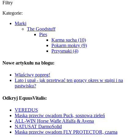
Filtry
Kategorie:
Marki
The Goodstuff
Pies
Karma sucha (10)
Pokarm mokry (9)
Przysmaki (4)
Nowe artykułu na blogu:
Właściwy popręg!
Lato i upał - jak przetrwać ten gorący okres w stajni i na
pastwisku?
Odkryj EquusVitalis:
VEREDUS
Maska przeciw owadom Puck, sosnowa zieleń
ALL-WIN Horse Wafle Alfalfa & Avena
NATUSAT DarmoSolid
Maska przeciw owadom FLY PROTECTOR, czarna