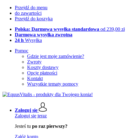
Przejdź do menu
do zawartości
Przejdź do koszyka
Polska: Darmowa wysyłka standardowa
od 239,00 zł
Darmowa wysyłka zwrotna
24 h
Wysyłka
Pomoc
Gdzie jest moje zamówienie?
Zwroty
Koszty dostawy
Opcje płatności
Kontakt
Wszystkie tematy pomocy
Zaloguj się
Zaloguj się teraz
Jesteś tu
po raz pierwszy?
Załóż konto