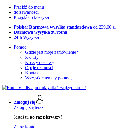
Przejdź do menu
do zawartości
Przejdź do koszyka
Polska: Darmowa wysyłka standardowa
od 239,00 zł
Darmowa wysyłka zwrotna
24 h
Wysyłka
Pomoc
Gdzie jest moje zamówienie?
Zwroty
Koszty dostawy
Opcje płatności
Kontakt
Wszystkie tematy pomocy
Zaloguj się
Zaloguj się teraz
Jesteś tu
po raz pierwszy?
Załóż konto