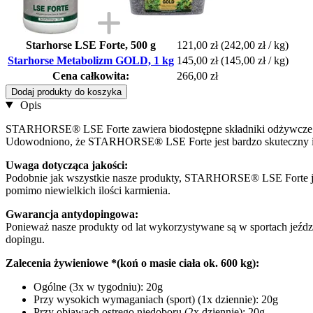
Starhorse LSE Forte, 500 g
121,00 zł
(242,00 zł / kg)
Starhorse Metabolizm GOLD, 1 kg
145,00 zł
(145,00 zł / kg)
Cena całkowita:
266,00 zł
Dodaj produkty do koszyka
Opis
STARHORSE® LSE Forte zawiera biodostępne składniki odżywcze lizy
Udowodniono, że STARHORSE® LSE Forte jest bardzo skuteczny i je
Uwaga dotycząca jakości:
Podobnie jak wszystkie nasze produkty, STARHORSE® LSE Forte jes
pomimo niewielkich ilości karmienia.
Gwarancja antydopingowa:
Ponieważ nasze produkty od lat wykorzystywane są w sportach jeźd
dopingu.
Zalecenia żywieniowe *(koń o masie ciała ok. 600 kg):
Ogólne (3x w tygodniu): 20g
Przy wysokich wymaganiach (sport) (1x dziennie): 20g
Przy objawach ostrego niedoboru (2x dziennie): 20g