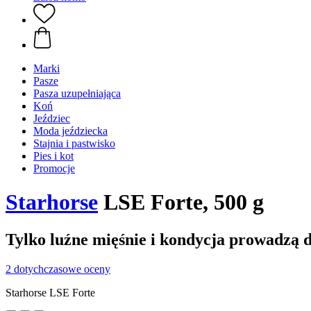
Marki
Pasze
Pasza uzupełniająca
Koń
Jeździec
Moda jeździecka
Stajnia i pastwisko
Pies i kot
Promocje
Starhorse
LSE Forte, 500 g
Tylko luźne mięśnie i kondycja prowadzą 
2 dotychczasowe oceny
Starhorse LSE Forte