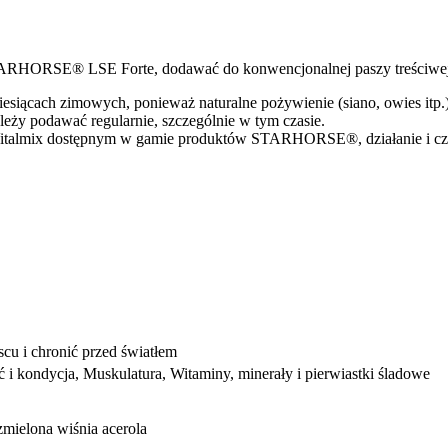
RHORSE® LSE Forte, dodawać do konwencjonalnej paszy treściwej
ach zimowych, ponieważ naturalne pożywienie (siano, owies itp.) 
 podawać regularnie, szczególnie w tym czasie.
ix dostępnym w gamie produktów STARHORSE®, działanie i czas re
u i chronić przed światłem
i kondycja, Muskulatura, Witaminy, minerały i pierwiastki śladowe
zmielona wiśnia acerola