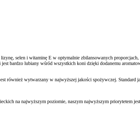
nę, selen i witaminę E w optymalnie zbilansowanych proporcjach, d
st bardzo lubiany wśród wszystkich koni dzięki dodanemu aromatowi
t również wytwarzany w najwyższej jakości spożywczej. Standard j
zieckich na najwyższym poziomie, naszym najwyższym priorytetem je