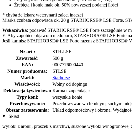
Źrebięta i konie małe ok. 50% powyższej podanej ilości
* chyba że lekarz weterynarii zaleci inaczej
Miarka czubata odpowiada ok. 20 g STARHORSE® LSE-Forte. STA
Wskazówka:
podawać STARHORSE® LSE Forte szczególnie w miesiąc
E. Aby zapobiec objawom niedoboru, STARHORSE® LSE Forte należy
Jeśli karmisz STARHORSE® LSE Forte razem z STARHORSE® Vitalm
Nr art.:
STH-LSE
Zawartość:
500 g
EAN:
9007776000440
Numer producenta:
STLSE
Marki:
Starhorse
Właściwości:
Wolny od dopingu
Deklaracja żywieniowa:
Karma uzupełniająca
Typy koni:
wszystkie konie
Przechowywanie:
Przechowywać w chłodnym, suchym miejsc
Obszar zastosowania:
Układ odpornościowy i obrona, Wydajność 
Skład
wytłoki z aronii, proszek z marchwi, suszone wytłoki winogronowe, 