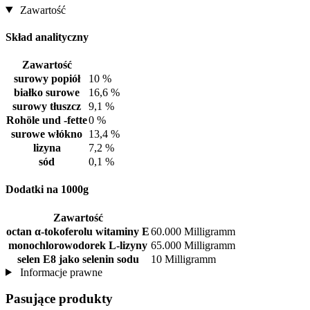
Zawartość
Skład analityczny
Zawartość
surowy popiół
10 %
białko surowe
16,6 %
surowy tłuszcz
9,1 %
Rohöle und -fette
0 %
surowe włókno
13,4 %
lizyna
7,2 %
sód
0,1 %
Dodatki na 1000g
Zawartość
octan α-tokoferolu witaminy E
60.000 Milligramm
monochlorowodorek L-lizyny
65.000 Milligramm
selen E8 jako selenin sodu
10 Milligramm
Informacje prawne
Pasujące produkty