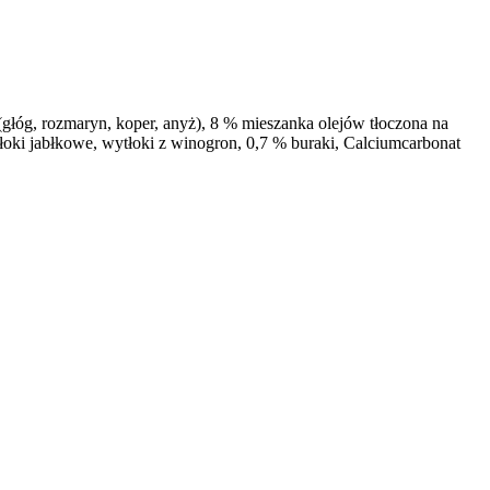
łóg, rozmaryn, koper, anyż), 8 % mieszanka olejów tłoczona na
tłoki jabłkowe, wytłoki z winogron, 0,7 % buraki, Calciumcarbonat