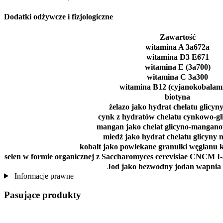
Dodatki odżywcze i fizjologiczne
Zawartość
witamina A 3a672a
witamina D3 E671
witamina E (3a700)
witamina C 3a300
witamina B12 (cyjanokobalam
biotyna
żelazo jako hydrat chelatu glicyny
cynk z hydratów chelatu cynkowo-g
mangan jako chelat glicyno-mangano
miedź jako hydrat chelatu glicyny m
kobalt jako powlekane granulki węglanu k
selen w formie organicznej z Saccharomyces cerevisiae CNCM I
Jod jako bezwodny jodan wapnia 
Informacje prawne
Pasujące produkty