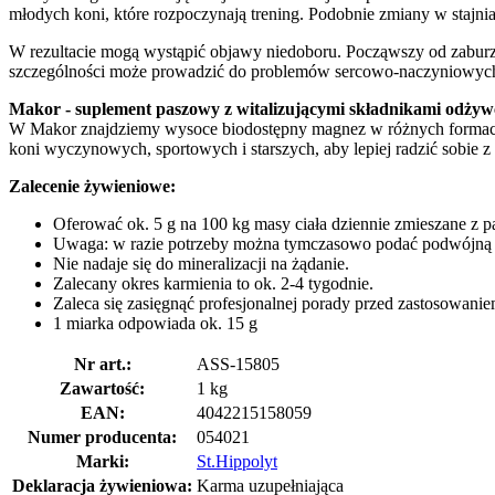
młodych koni, które rozpoczynają trening. Podobnie zmiany w stajni
W rezultacie mogą wystąpić objawy niedoboru. Począwszy od zaburz
szczególności może prowadzić do problemów sercowo-naczyniowych, 
Makor - suplement paszowy z witalizującymi składnikami odży
W Makor znajdziemy wysoce biodostępny magnez w różnych formach w
koni wyczynowych, sportowych i starszych, aby lepiej radzić sobie
Zalecenie żywieniowe:
Oferować ok. 5 g na 100 kg masy ciała dziennie zmieszane z p
Uwaga: w razie potrzeby można tymczasowo podać podwójną i
Nie nadaje się do mineralizacji na żądanie.
Zalecany okres karmienia to ok. 2-4 tygodnie.
Zaleca się zasięgnąć profesjonalnej porady przed zastosowani
1 miarka odpowiada ok. 15 g
Nr art.:
ASS-15805
Zawartość:
1 kg
EAN:
4042215158059
Numer producenta:
054021
Marki:
St.Hippolyt
Deklaracja żywieniowa:
Karma uzupełniająca