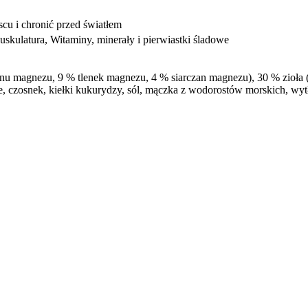
u i chronić przed światłem
uskulatura, Witaminy, minerały i pierwiastki śladowe
 magnezu, 9 % tlenek magnezu, 4 % siarczan magnezu), 30 % zioła (g
ne, czosnek, kiełki kukurydzy, sól, mączka z wodorostów morskich, wy