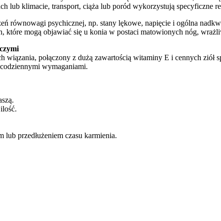
ach lub klimacie, transport, ciąża lub poród wykorzystują specyficzne
eń równowagi psychicznej, np. stany lękowe, napięcie i ogólna nadk
które mogą objawiać się u konia w postaci matowionych nóg, wrażliw
wczymi
iązania, połączony z dużą zawartością witaminy E i cennych ziół s
 z codziennymi wymaganiami.
aszą.
lość.
em lub przedłużeniem czasu karmienia.