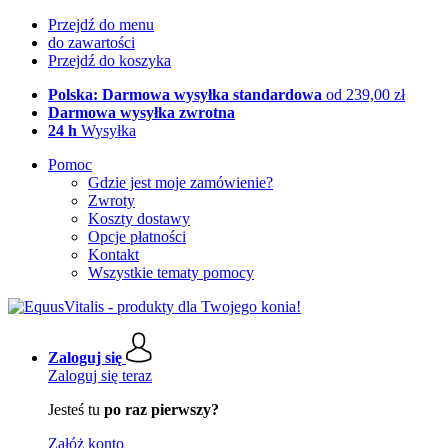
Przejdź do menu
do zawartości
Przejdź do koszyka
Polska: Darmowa wysyłka standardowa
od 239,00 zł
Darmowa wysyłka zwrotna
24 h
Wysyłka
Pomoc
Gdzie jest moje zamówienie?
Zwroty
Koszty dostawy
Opcje płatności
Kontakt
Wszystkie tematy pomocy
Zaloguj się
Zaloguj się teraz
Jesteś tu
po raz pierwszy?
Załóż konto