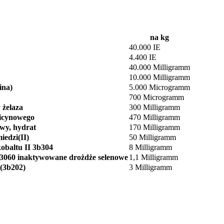
na kg
40.000 IE
4.400 IE
40.000 Milligramm
10.000 Milligramm
ina)
5.000 Microgramm
700 Microgramm
 żelaza
300 Milligramm
licynowego
470 Milligramm
wy, hydrat
170 Milligramm
iedzi(II)
50 Milligramm
obaltu II 3b304
8 Milligramm
-3060 inaktywowane drożdże selenowe
1,1 Milligramm
(3b202)
3 Milligramm