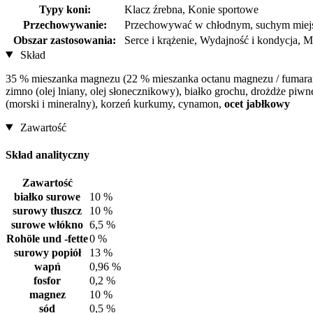
Typy koni:
Klacz źrebna, Konie sportowe
Przechowywanie:
Przechowywać w chłodnym, suchym miejsc
Obszar zastosowania:
Serce i krążenie, Wydajność i kondycja, M
Skład
35 % mieszanka magnezu (22 % mieszanka octanu magnezu / fumaranu
zimno (olej lniany, olej słonecznikowy), białko grochu, drożdże piw
(morski i mineralny), korzeń kurkumy, cynamon,
ocet jabłkowy
Zawartość
Skład analityczny
Zawartość
białko surowe
10 %
surowy tłuszcz
10 %
surowe włókno
6,5 %
Rohöle und -fette
0 %
surowy popiół
13 %
wapń
0,96 %
fosfor
0,2 %
magnez
10 %
sód
0,5 %