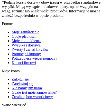
*Podane koszty dostawy obowiązują w przypadku standardowej
wysyłki. Mogą wystąpić dodatkowe opłaty, np. ze względu na
wagę, rozmiar lub właściwości produktów. Informacje te można
znaleźć bezpośrednio w opisie produktu.
Pomoc
Moje zamówienie
Opcje płatności
Moje konto klienta
Wysyłka i dostawa
Zwroty i zwrot kosztów
Promocje i kupony
Potrzebujesz więcej pomocy?
Klienci firmowi
Moje konto
Zaloguj się
Zarejestruj się
Nie pamiętam hasła
Gdzie jest moje zamówienie?
Zrealizuj bon wartościowy
Warto wiedzieć