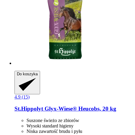
Do koszyka
4.9 (15)
St.Hippolyt
Glyx-​Wiese® Heucobs, 20 kg
Suszone świeżo ze zbiorów
Wysoki standard higieny
Niska zawartość brudu i pyłu