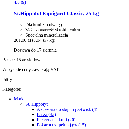
4.8 (9)
St.Hippolyt
Equigard Classic, 25 kg
Dla koni z nadwagą
Mała zawartość skrobi i cukru
Specjalna mineralizacja
201,00 zł
(8,04 zł / kg)
Dostawa do 17 sierpnia
Basics: 15 artykułów
Wszystkie ceny zawierają VAT
Filtry
Kategorie:
Marki
St. Hippolyt
Akcesoria do stajni i pastwisk (4)
Pasza (32)
Pielęgnacja koni (26)
Pokarm uzupełniający (15)