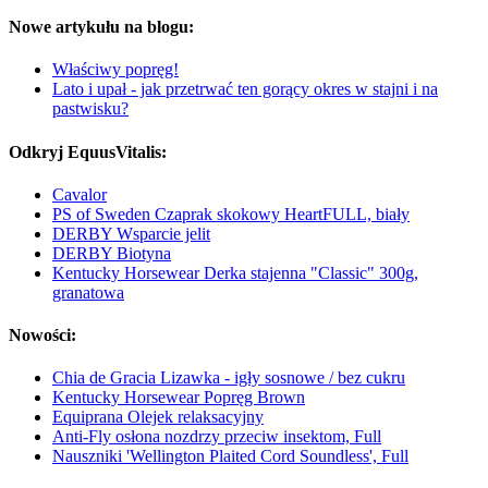
Nowe artykułu na blogu:
Właściwy popręg!
Lato i upał - jak przetrwać ten gorący okres w stajni i na
pastwisku?
Odkryj EquusVitalis:
Cavalor
PS of Sweden Czaprak skokowy HeartFULL, biały
DERBY Wsparcie jelit
DERBY Biotyna
Kentucky Horsewear Derka stajenna "Classic" 300g,
granatowa
Nowości:
Chia de Gracia Lizawka - igły sosnowe / bez cukru
Kentucky Horsewear Popręg Brown
Equiprana Olejek relaksacyjny
Anti-Fly osłona nozdrzy przeciw insektom, Full
Nauszniki 'Wellington Plaited Cord Soundless', Full