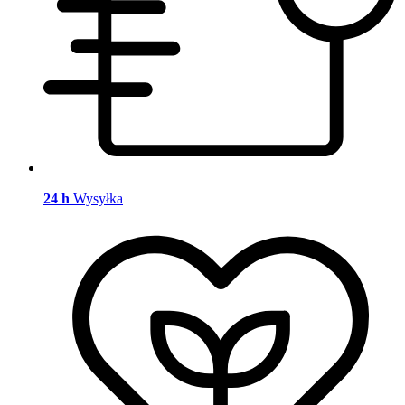
24 h
Wysyłka