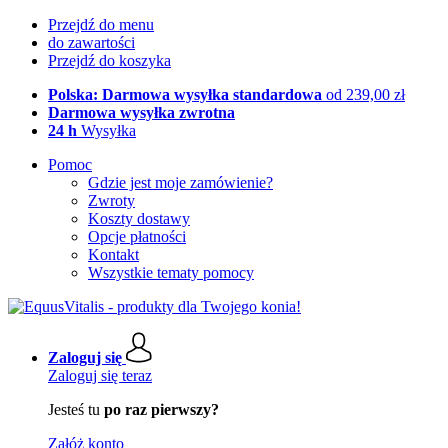
Przejdź do menu
do zawartości
Przejdź do koszyka
Polska: Darmowa wysyłka standardowa
od 239,00 zł
Darmowa wysyłka zwrotna
24 h
Wysyłka
Pomoc
Gdzie jest moje zamówienie?
Zwroty
Koszty dostawy
Opcje płatności
Kontakt
Wszystkie tematy pomocy
Zaloguj się
Zaloguj się teraz
Jesteś tu
po raz pierwszy?
Załóż konto