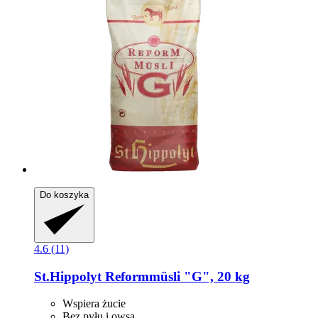
Do koszyka
4.6 (11)
St.Hippolyt
Reformmüsli "G", 20 kg
Wspiera żucie
Bez pyłu i owsa