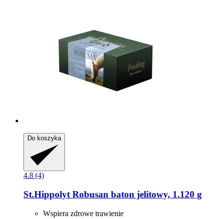
Do koszyka
4.8 (4)
St.Hippolyt
Robusan baton jelitowy, 1.120 g
Wspiera zdrowe trawienie