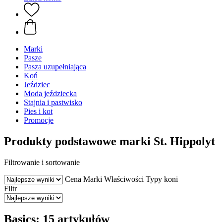
Marki
Pasze
Pasza uzupełniająca
Koń
Jeździec
Moda jeździecka
Stajnia i pastwisko
Pies i kot
Promocje
Produkty podstawowe marki St. Hippolyt
Filtrowanie i sortowanie
Cena
Marki
Właściwości
Typy koni
Filtr
Basics: 15 artykułów