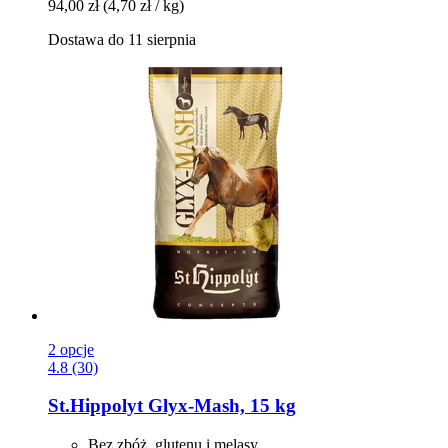
94,00 zł
(4,70 zł / kg)
Dostawa do 11 sierpnia
2 opcje
4.8 (30)
St.Hippolyt
Glyx-​Mash, 15 kg
Bez zbóż, glutenu i melasy