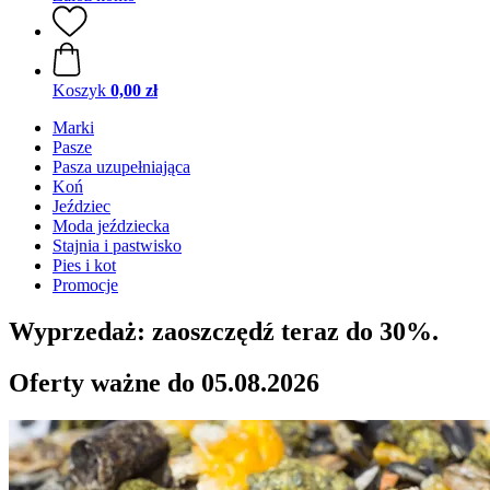
Koszyk
0,00 zł
Marki
Pasze
Pasza uzupełniająca
Koń
Jeździec
Moda jeździecka
Stajnia i pastwisko
Pies i kot
Promocje
Wyprzedaż: zaoszczędź teraz do 30%.
Oferty ważne do 05.08.2026