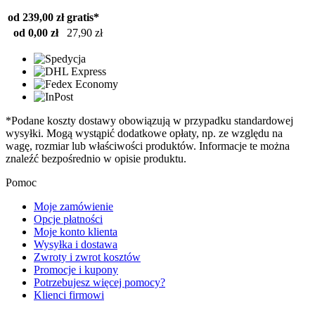
od 239,00 zł
gratis*
od 0,00 zł
27,90 zł
*Podane koszty dostawy obowiązują w przypadku standardowej
wysyłki. Mogą wystąpić dodatkowe opłaty, np. ze względu na
wagę, rozmiar lub właściwości produktów. Informacje te można
znaleźć bezpośrednio w opisie produktu.
Pomoc
Moje zamówienie
Opcje płatności
Moje konto klienta
Wysyłka i dostawa
Zwroty i zwrot kosztów
Promocje i kupony
Potrzebujesz więcej pomocy?
Klienci firmowi