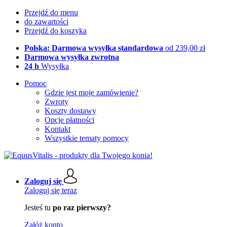
Przejdź do menu
do zawartości
Przejdź do koszyka
Polska: Darmowa wysyłka standardowa
od 239,00 zł
Darmowa wysyłka zwrotna
24 h
Wysyłka
Pomoc
Gdzie jest moje zamówienie?
Zwroty
Koszty dostawy
Opcje płatności
Kontakt
Wszystkie tematy pomocy
Zaloguj się
Zaloguj się teraz
Jesteś tu
po raz pierwszy?
Załóż konto