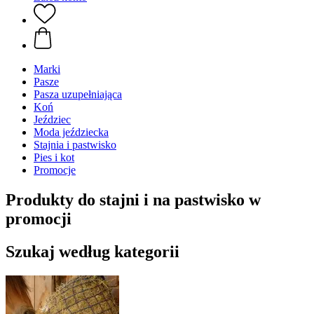
Marki
Pasze
Pasza uzupełniająca
Koń
Jeździec
Moda jeździecka
Stajnia i pastwisko
Pies i kot
Promocje
Produkty do stajni i na pastwisko w
promocji
Szukaj według kategorii