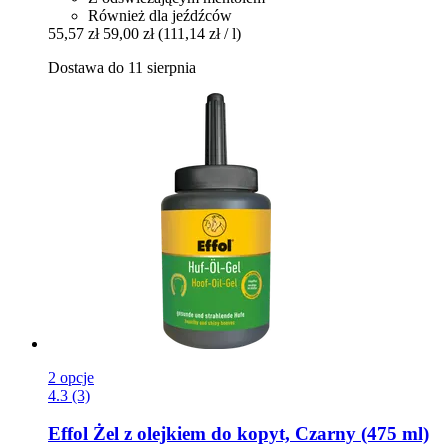
Również dla jeźdźców
55,57 zł
59,00 zł
(111,14 zł / l)
Dostawa do 11 sierpnia
2 opcje
4.3 (3)
Effol
Żel z olejkiem do kopyt, Czarny (475 ml)