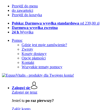
Przejdź do menu
do zawartości
Przejdź do koszyka
Polska: Darmowa wysyłka standardowa
od 239,00 zł
Darmowa wysyłka zwrotna
24 h
Wysyłka
Pomoc
Gdzie jest moje zamówienie?
Zwroty
Koszty dostawy
Opcje płatności
Kontakt
Wszystkie tematy pomocy
Zaloguj się
Zaloguj się teraz
Jesteś tu
po raz pierwszy?
Załóż konto