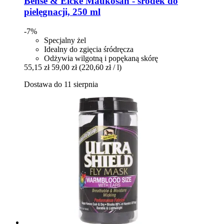
Bense & Eicke
Maukosan -​ środek do
pielęgnacji, 250 ml
-7%
Specjalny żel
Idealny do zgięcia śródręcza
Odżywia wilgotną i popękaną skórę
55,15 zł
59,00 zł
(220,60 zł / l)
Dostawa do 11 sierpnia