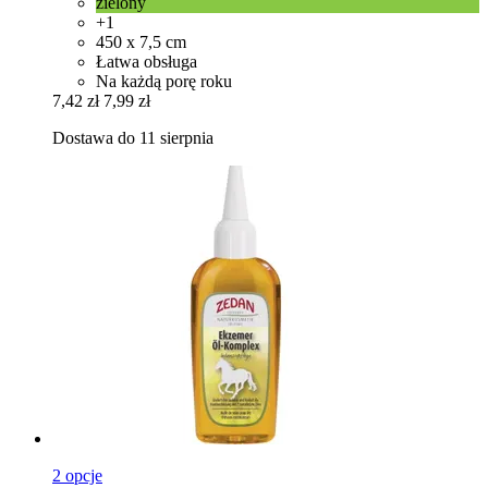
zielony
+1
450 x 7,5 cm
Łatwa obsługa
Na każdą porę roku
7,42 zł
7,99 zł
Dostawa do 11 sierpnia
2 opcje