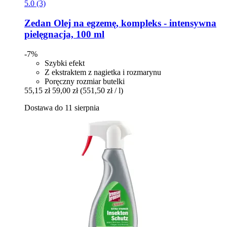
5.0 (3)
Zedan
Olej na egzemę, kompleks -​ intensywna
pielęgnacja, 100 ml
-7%
Szybki efekt
Z ekstraktem z nagietka i rozmarynu
Poręczny rozmiar butelki
55,15 zł
59,00 zł
(551,50 zł / l)
Dostawa do 11 sierpnia