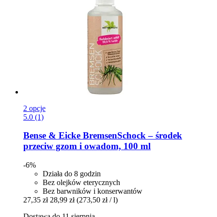
2 opcje
5.0 (1)
Bense & Eicke
BremsenSchock – środek
przeciw gzom i owadom, 100 ml
-6%
Działa do 8 godzin
Bez olejków eterycznych
Bez barwników i konserwantów
27,35 zł
28,99 zł
(273,50 zł / l)
Dostawa do 11 sierpnia