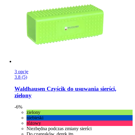
3 opcje
3.8 (5)
Waldhausen
Czyścik do usuwania sierści,
zielony
-6%
zielony
niebieski
różowy
Niezbędna podczas zmiany sierści
Do czapraków, derek itp.