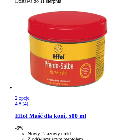
Dostawa do 11 sierpnia
2 opcje
4.8 (4)
Effol
Maść dla koni, 500 ml
-6%
Nowy 2-fazowy efekt
Z odświeżającym mentolem