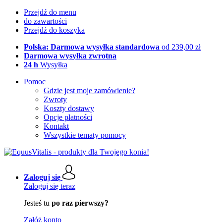
Przejdź do menu
do zawartości
Przejdź do koszyka
Polska: Darmowa wysyłka standardowa
od 239,00 zł
Darmowa wysyłka zwrotna
24 h
Wysyłka
Pomoc
Gdzie jest moje zamówienie?
Zwroty
Koszty dostawy
Opcje płatności
Kontakt
Wszystkie tematy pomocy
Zaloguj się
Zaloguj się teraz
Jesteś tu
po raz pierwszy?
Załóż konto