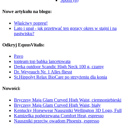
Sports (8)
Nowe artykułu na blogu:
Właściwy popręg!
Lato i upał - jak przetrwać ten gorący okres w stajni i na
pastwisku?
Odkryj EquusVitalis:
Pavo
topteam top babka lancetowata
Derka outdoor Scandic High Neck 100 g, czarny
Dr. Weyrauch Nr. 1 Alles fliesst
St.Hippolyt Relax BioCare po strzyżeniu dla konia
Nowości:
Bryczesy Maja Glam Curved High Waist, ciemnoniebieski
Bryczesy Maja Glam Curved High Waist, biały
Kentucky Horsewear Nauszniki Wellington 3D Logo, Full
Kamizelka podgrzewana Comfort Heat, espresso
Nauszniki przeciw owadom Phoenix, espresso