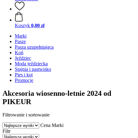
Koszyk
0,00 zł
Marki
Pasze
Pasza uzupełniająca
Koń
Jeździec
Moda jeździecka
Stajnia i pastwisko
Pies i kot
Promocje
Akcesoria wiosenno-letnie 2024 od
PIKEUR
Filtrowanie i sortowanie
Cena
Marki
Filtr