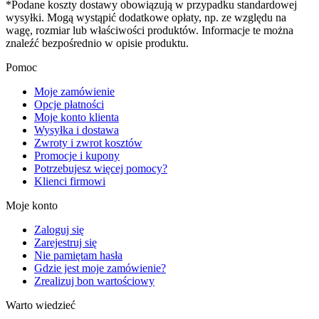
*Podane koszty dostawy obowiązują w przypadku standardowej
wysyłki. Mogą wystąpić dodatkowe opłaty, np. ze względu na
wagę, rozmiar lub właściwości produktów. Informacje te można
znaleźć bezpośrednio w opisie produktu.
Pomoc
Moje zamówienie
Opcje płatności
Moje konto klienta
Wysyłka i dostawa
Zwroty i zwrot kosztów
Promocje i kupony
Potrzebujesz więcej pomocy?
Klienci firmowi
Moje konto
Zaloguj się
Zarejestruj się
Nie pamiętam hasła
Gdzie jest moje zamówienie?
Zrealizuj bon wartościowy
Warto wiedzieć