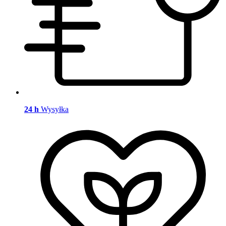
24 h
Wysyłka