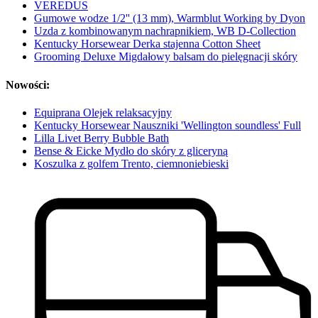
VEREDUS
Gumowe wodze 1/2'' (13 mm), Warmblut Working by Dyon
Uzda z kombinowanym nachrapnikiem, WB D-Collection
Kentucky Horsewear Derka stajenna Cotton Sheet
Grooming Deluxe Migdałowy balsam do pielęgnacji skóry
Nowości:
Equiprana Olejek relaksacyjny
Kentucky Horsewear Nauszniki 'Wellington soundless' Full
Lilla Livet Berry Bubble Bath
Bense & Eicke Mydło do skóry z gliceryną
Koszulka z golfem Trento, ciemnoniebieski