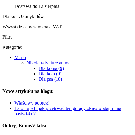
Dostawa do 12 sierpnia
Dla kota: 9 artykułów
Wszystkie ceny zawierają VAT
Filtry
Kategorie:
Marki
Nikolaus Nature animal
Dla konia (9)
Dla kota (9)
Dla psa (18)
Nowe artykułu na blogu:
Właściwy popręg!
Lato i upał - jak przetrwać ten gorący okres w stajni i na
pastwisku?
Odkryj EquusVitalis: