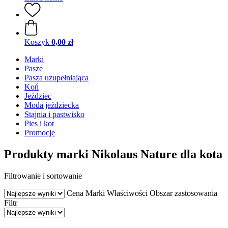
Koszyk
0,00 zł
Marki
Pasze
Pasza uzupełniająca
Koń
Jeździec
Moda jeździecka
Stajnia i pastwisko
Pies i kot
Promocje
Produkty marki Nikolaus Nature dla kota
Filtrowanie i sortowanie
Cena
Marki
Właściwości
Obszar zastosowania
Filtr