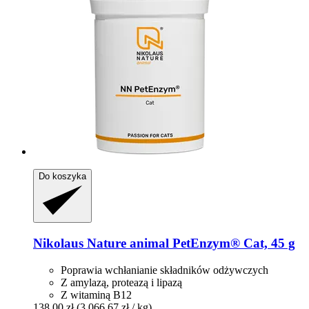
Do koszyka
Nikolaus Nature animal
PetEnzym® Cat, 45 g
Poprawia wchłanianie składników odżywczych
Z amylazą, proteazą i lipazą
Z witaminą B12
138,00 zł
(3 066,67 zł / kg)