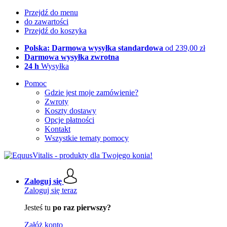
Przejdź do menu
do zawartości
Przejdź do koszyka
Polska: Darmowa wysyłka standardowa
od 239,00 zł
Darmowa wysyłka zwrotna
24 h
Wysyłka
Pomoc
Gdzie jest moje zamówienie?
Zwroty
Koszty dostawy
Opcje płatności
Kontakt
Wszystkie tematy pomocy
Zaloguj się
Zaloguj się teraz
Jesteś tu
po raz pierwszy?
Załóż konto